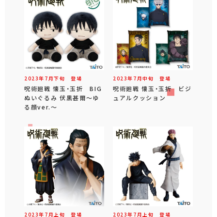
2023年
7
月
下旬
登場
2023年
7
月
中旬
登場
呪術廻戦 懐玉・玉折 BIG
呪術廻戦 懐玉・玉折 ビジ
ぬいぐるみ 伏黒甚爾～ゆ
ュアルクッション
る顔ver.～
2023年
7
月
上旬
登場
2023年
7
月
上旬
登場