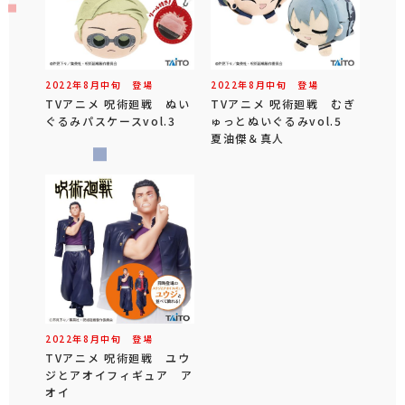
2022年
8
月
中旬
登場
2022年
8
月
中旬
登場
TVアニメ 呪術廻戦 ぬい
TVアニメ 呪術廻戦 むぎ
ぐるみパスケースvol.3
ゅっとぬいぐるみvol.5
夏油傑＆真人
2022年
8
月
中旬
登場
TVアニメ 呪術廻戦 ユウ
ジとアオイフィギュア ア
オイ