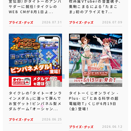
宣伝部）がタイトーのアンバ
校所属VTuberの音霊魂子、
サダーに就任！タイクレの
栗駒こまるによる「たまこ
WEB CMが8月1日よ...
ま」初のプライズを7...
プライズ・グッズ
2026.07.31
プライズ・グッズ
2026.07.09
タイクレの「タイトーオンラ
タイトーくじオンライン -
インメダル」に潜って弾んで
Plus- に「とある科学の超
お宝ゲット！ピンパネル型メ
電磁砲T」くじが6月19日
ダルゲーム「オーシャン...
（金）登場！
プライズ・グッズ
2026.06.25
プライズ・グッズ
2026.06.12