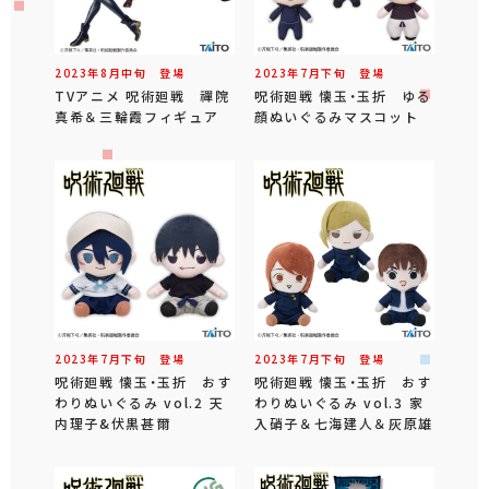
2023年
8
月
中旬
登場
2023年
7
月
下旬
登場
TVアニメ 呪術廻戦 禪院
呪術廻戦 懐玉・玉折 ゆる
真希＆三輪霞フィギュア
顔ぬいぐるみマスコット
2023年
7
月
下旬
登場
2023年
7
月
下旬
登場
呪術廻戦 懐玉・玉折 おす
呪術廻戦 懐玉・玉折 おす
わりぬいぐるみ vol.2 天
わりぬいぐるみ vol.3 家
内理子&伏黒甚爾
入硝子＆七海建人＆灰原雄