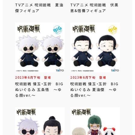
TVアニメ 呪術廻戦 夏油
TVアニメ 呪術廻戦 伏黒
傑フィギュア
恵&宿儺フィギュア
2023年
6
月
下旬
登場
2023年
6
月
下旬
登場
呪術廻戦 懐玉・玉折 BIG
呪術廻戦 懐玉・玉折 BIG
ぬいぐるみ 五条悟 ～ゆ
ぬいぐるみ 夏油傑 ～ゆ
る顔ver.～
る顔ver.～