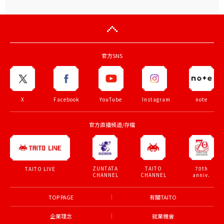
官方SNS
X
Facebook
YouTube
Instagram
note
官方直播頻道/存檔
ZUNTATA
TAITO
70th
TAITO LIVE
CHANNEL
CHANNEL
anniv.
TOP PAGE
有關TAITO
企業理念
就業機會