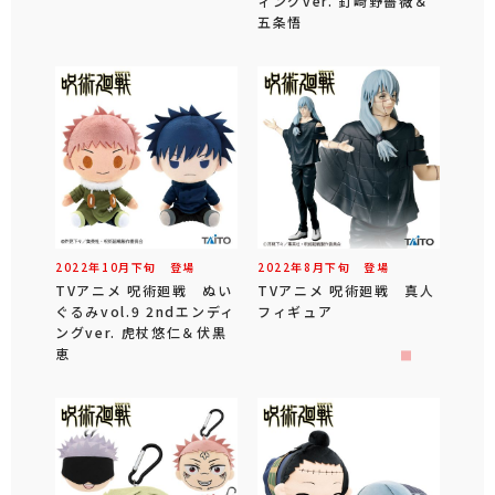
ィングver. 釘崎野薔薇＆
五条悟
2022年
10
月
下旬
登場
2022年
8
月
下旬
登場
TVアニメ 呪術廻戦 ぬい
TVアニメ 呪術廻戦 真人
ぐるみvol.9 2ndエンディ
フィギュア
ングver. 虎杖悠仁＆伏黒
恵