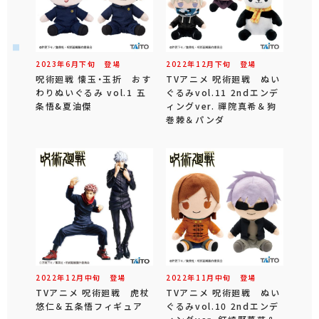
2023年
6
月
下旬
登場
2022年
12
月
下旬
登場
呪術廻戦 懐玉・玉折 おす
TVアニメ 呪術廻戦 ぬい
わりぬいぐるみ vol.1 五
ぐるみvol.11 2ndエンデ
条悟&夏油傑
ィングver. 禪院真希＆狗
巻棘＆パンダ
2022年
12
月
中旬
登場
2022年
11
月
中旬
登場
TVアニメ 呪術廻戦 虎杖
TVアニメ 呪術廻戦 ぬい
悠仁＆五条悟フィギュア
ぐるみvol.10 2ndエンデ