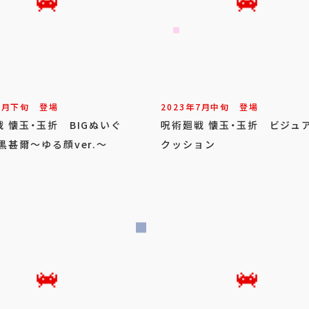
7
月
下旬
登場
2023年
7
月
中旬
登場
 懐玉・玉折 BIGぬいぐ
呪術廻戦 懐玉・玉折 ビジュ
黒甚爾～ゆる顔ver.～
クッション