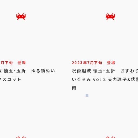
7
月
下旬
登場
2023年
7
月
下旬
登場
戦 懐玉・玉折 ゆる顔ぬい
呪術廻戦 懐玉・玉折 おすわ
マスコット
いぐるみ vol.2 天内理子&伏
爾