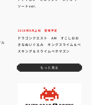
ドラゴンクエスト AM ベル付きフ
ィギュア キングスライム＆メタルキ
ング
アル
2026年
8
月
下旬
登場予定
ファイナルファンタジーXIV クエス
トアイコン ミニランプ メテオ ア
ソートver.
2026年
8
月
上旬
登場予定
ドラゴンクエスト AM すこしおお
きなぬいぐるみ キングスライム＆ベ