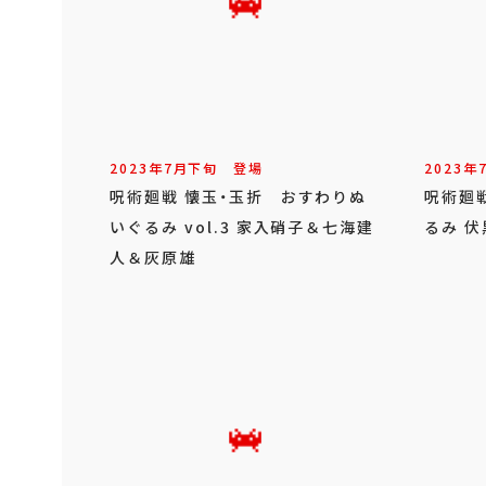
2023年
7
月
下旬
登場
2023年
呪術廻戦 懐玉・玉折 おすわりぬ
呪術廻戦
いぐるみ vol.3 家入硝子＆七海建
るみ 伏
人＆灰原雄