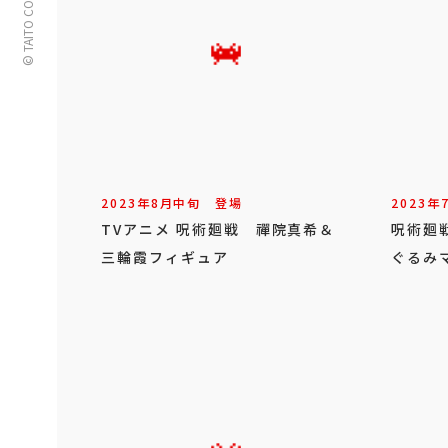
© TAITO CORPORATION
2023年
8
月
中旬
登場
2023年
TVアニメ 呪術廻戦 禪院真希＆
呪術廻
三輪霞フィギュア
ぐるみ