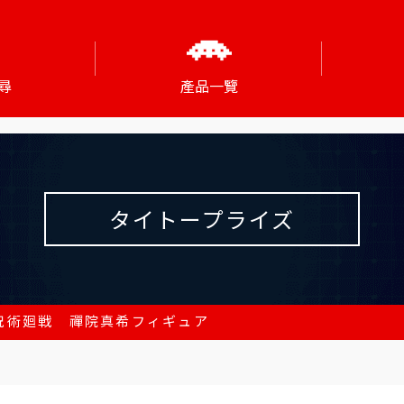
尋
產品一覽
タイトープライズ
 呪術廻戦 禪院真希フィギュア