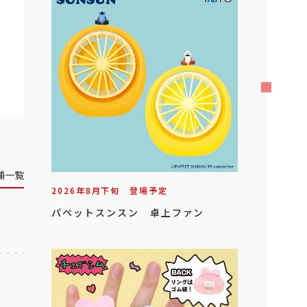
舗一覧
2026年
8
月
下旬
登場予定
パペットスンスン 卓上ファン