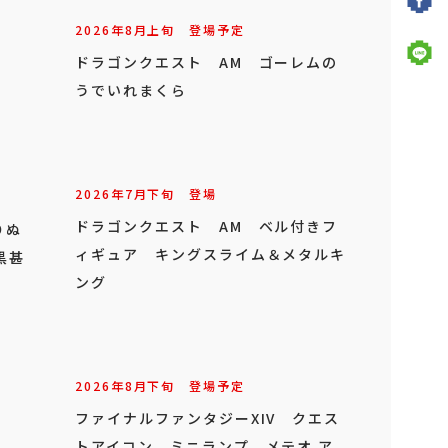
2026年
7
月
下旬
登場予定
初音ミク T-most フィギュア
りぬ
黒甚
2026年
8
月
上旬
登場予定
ドラゴンクエスト AM ゴーレムの
うでいれまくら
2026年
7
月
下旬
登場