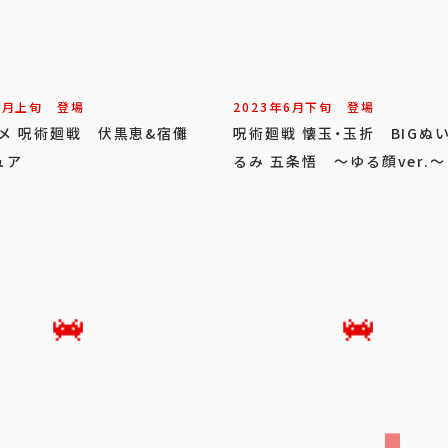
7
月
上旬
登場
2023年
6
月
下旬
登場
ニメ 呪術廻戦 伏黒恵&宿儺
呪術廻戦 懐玉・玉折 BIGぬ
ュア
るみ 五条悟 ～ゆる顔ver.～