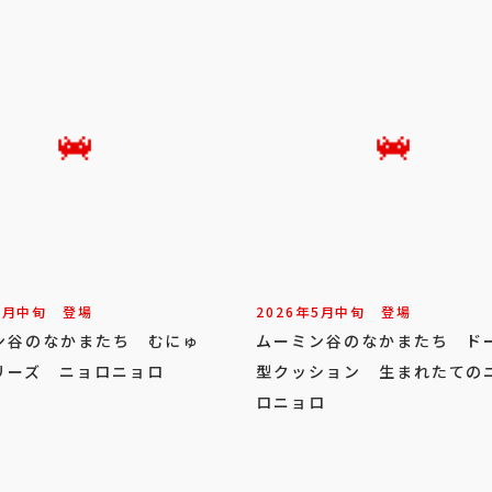
6
月
中旬
登場
2026年
5
月
中旬
登場
ン谷のなかまたち むにゅ
ムーミン谷のなかまたち ド
リーズ ニョロニョロ
型クッション 生まれたての
ロニョロ