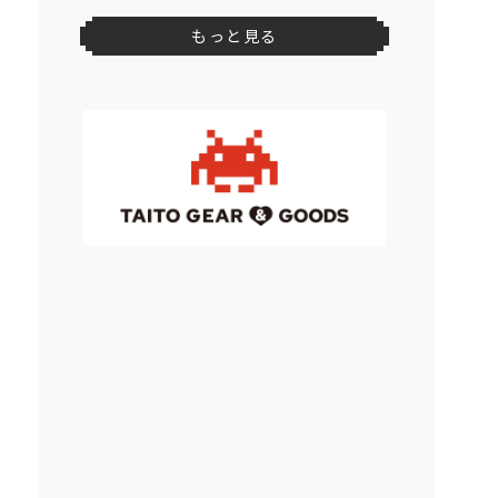
2026年
8
月
上旬
登場予定
スプラトゥーン3 特大サイズぬいぐ
るみ イカ＆タコ