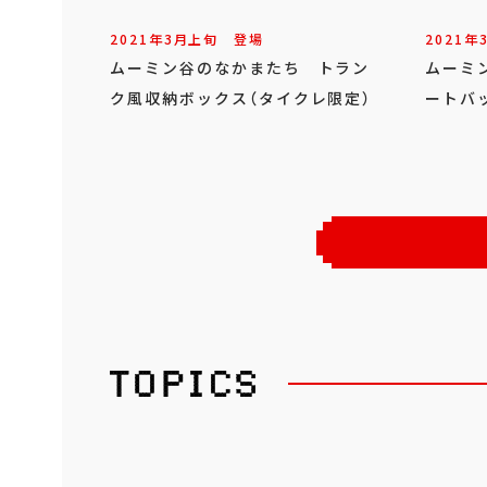
2021年
3
月
上旬
登場
2021年
ムーミン谷のなかまたち トラン
ムーミ
ク風収納ボックス（タイクレ限定）
ートバ