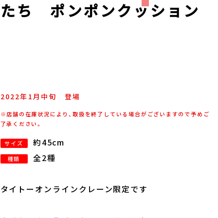
またち ポンポンクッション
2022年
1
月
中旬
登場
※店舗の在庫状況により、取扱を終了している場合がございますので予めご
了承ください。
約45cm
サイズ
全2種
種類
タイトーオンラインクレーン限定です