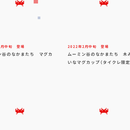
1
月
中旬
登場
2022年
2
月
中旬
登場
ン谷のなかまたち マグカ
ムーミン谷のなかまたち 木
いなマグカップ（タイクレ限定