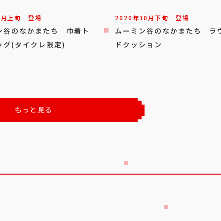
3
月
上旬
登場
2020年
10
月
下旬
登場
ン谷のなかまたち 巾着ト
ムーミン谷のなかまたち ラ
ッグ(タイクレ限定)
ドクッション
もっと見る