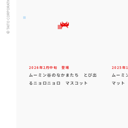
© TAITO CORPORATION
2026年
2
月
中旬
登場
2025年
ムーミン谷のなかまたち とび出
ムーミ
るニョロニョロ マスコット
マット