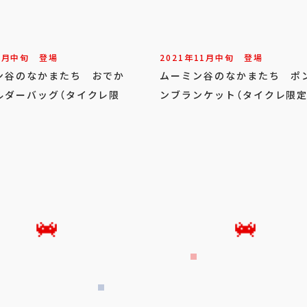
3
月
中旬
登場
2021年
11
月
中旬
登場
ン谷のなかまたち おでか
ムーミン谷のなかまたち ポ
ルダーバッグ（タイクレ限
ンブランケット（タイクレ限定