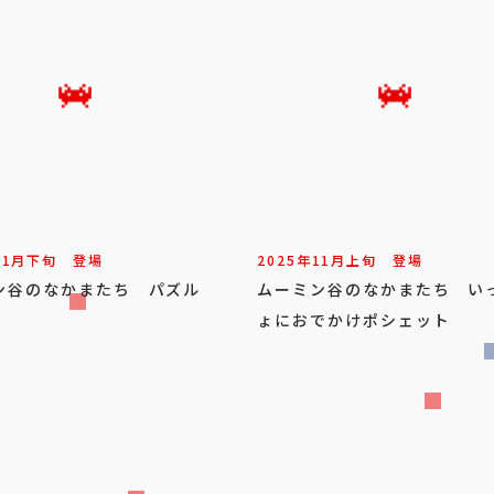
11
月
下旬
登場
2025年
11
月
上旬
登場
ン谷のなかまたち パズル
ムーミン谷のなかまたち い
ょにおでかけポシェット