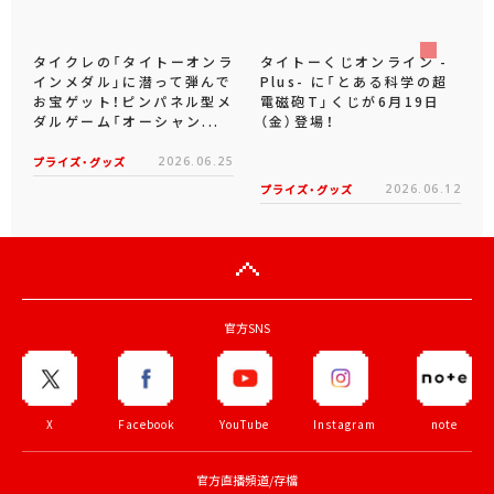
タイクレの「タイトーオンラ
タイトーくじオンライン -
インメダル」に潜って弾んで
Plus- に「とある科学の超
お宝ゲット！ピンパネル型メ
電磁砲T」くじが6月19日
ダルゲーム「オーシャン...
（金）登場！
プライズ・グッズ
2026.06.25
プライズ・グッズ
2026.06.12
官方SNS
X
Facebook
YouTube
Instagram
note
官方直播頻道/存檔