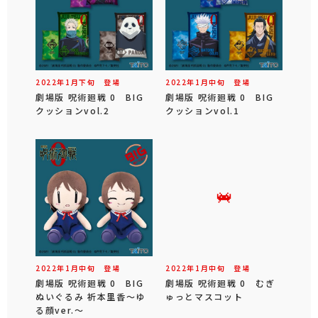
2022年
1
月
下旬
登場
2022年
1
月
中旬
登場
劇場版 呪術廻戦 0 BIG
劇場版 呪術廻戦 0 BIG
クッションvol.2
クッションvol.1
2022年
1
月
中旬
登場
2022年
1
月
中旬
登場
劇場版 呪術廻戦 0 BIG
劇場版 呪術廻戦 0 むぎ
ぬいぐるみ 祈本里香～ゆ
ゅっとマスコット
る顔ver.～