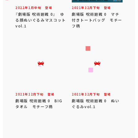
2022年
1
月
中旬
登場
2021年
12
月
下旬
登場
『劇場版 呪術廻戦 0』 ゆ
劇場版 呪術廻戦 0 マチ
る顔ぬいぐるみマスコット
付きトートバッグ モチー
vol.1
フ柄
2021年
12
月
下旬
登場
2021年
12
月
下旬
登場
劇場版 呪術廻戦 0 BIG
劇場版 呪術廻戦 0 ぬい
タオル モチーフ柄
ぐるみvol.1