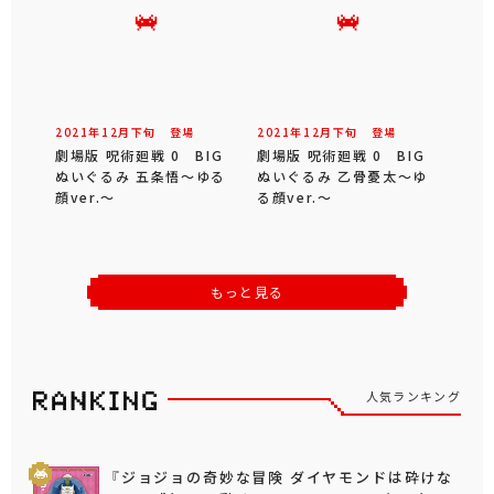
2021年
12
月
下旬
登場
2021年
12
月
下旬
登場
劇場版 呪術廻戦 0 BIG
劇場版 呪術廻戦 0 BIG
ぬいぐるみ 五条悟～ゆる
ぬいぐるみ 乙骨憂太～ゆ
顔ver.～
る顔ver.～
もっと見る
人気ランキング
『ジョジョの奇妙な冒険 ダイヤモンドは砕けな