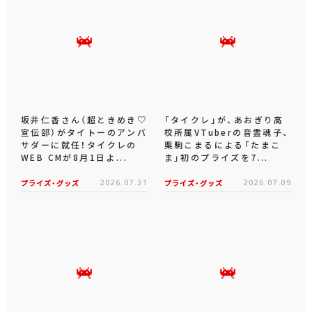
坂井仁香さん（超ときめき♡
「タイクレ」が、あおぎり高
宣伝部）がタイトーのアンバ
校所属VTuberの音霊魂子、
サダーに就任！タイクレの
栗駒こまるによる「たまこ
WEB CMが8月1日よ...
ま」初のプライズを7...
プライズ・グッズ
2026.07.31
プライズ・グッズ
2026.07.09