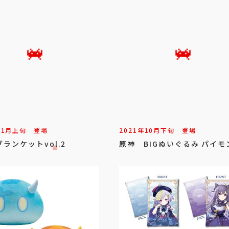
11
月
上旬
登場
2021年
10
月
下旬
登場
ランケットvol.2
原神 BIGぬいぐるみ パイモ