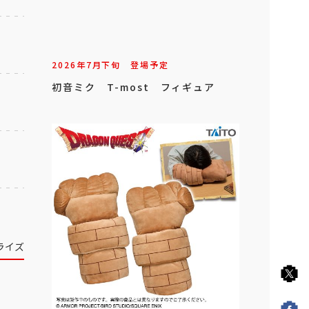
2026年
7
月
下旬
登場予定
初音ミク T-most フィギュア
ライズ