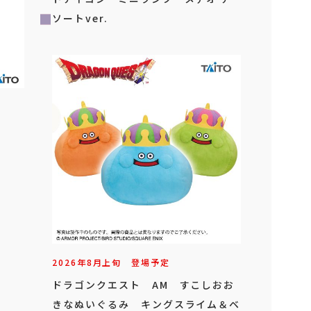
ソートver.
2026年
8
月
上旬
登場予定
ドラゴンクエスト AM すこしおお
きなぬいぐるみ キングスライム＆ベ