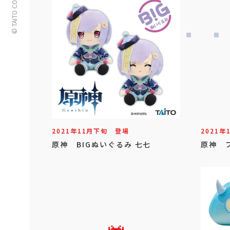
© TAITO CORPORATION
2021年
11
月
下旬
登場
2021年
原神 BIGぬいぐるみ 七七
原神 ブ