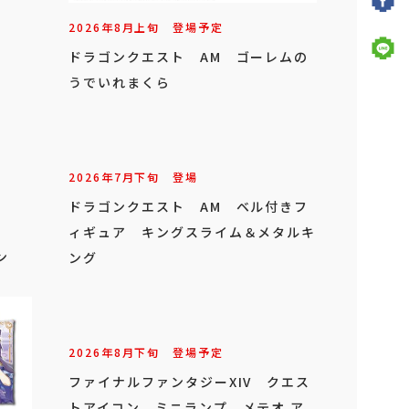
2026年
8
月
上旬
登場予定
ドラゴンクエスト AM ゴーレムの
うでいれまくら
2026年
7
月
下旬
登場
ドラゴンクエスト AM ベル付きフ
ィギュア キングスライム＆メタルキ
ン
ング
2026年
8
月
下旬
登場予定
ファイナルファンタジーXIV クエス
トアイコン ミニランプ メテオ ア