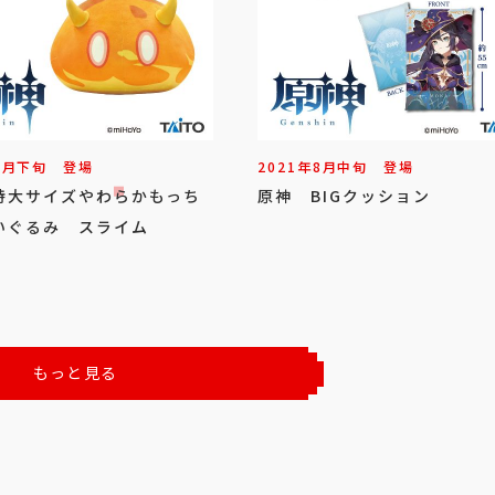
9
月
下旬
登場
2021年
8
月
中旬
登場
特大サイズやわらかもっち
原神 BIGクッション
いぐるみ スライム
もっと見る