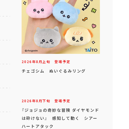
2026年
8
月
上旬
登場予定
チェゴシム ぬいぐるみリング
2026年
8
月
下旬
登場予定
『ジョジョの奇妙な冒険 ダイヤモンド
は砕けない』 感知して動く シアー
ハートアタック