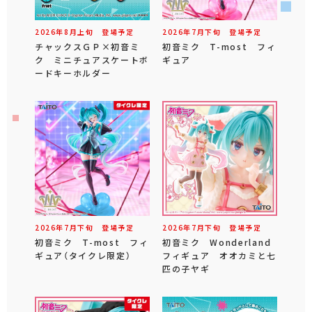
2026年
8
月
上旬
登場予定
2026年
7
月
下旬
登場予定
チャックスＧＰ×初音ミ
初音ミク T-most フィ
ク ミニチュアスケートボ
ギュア
ードキーホルダー
2026年
7
月
下旬
登場予定
2026年
7
月
下旬
登場予定
初音ミク T-most フィ
初音ミク Wonderland
ギュア（タイクレ限定）
フィギュア オオカミと七
匹の子ヤギ