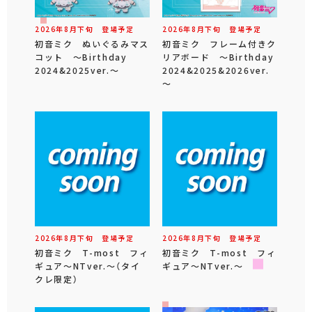
2026年
8
月
下旬
登場予定
2026年
8
月
下旬
登場予定
初音ミク ぬいぐるみマス
初音ミク フレーム付きク
コット ～Birthday
リアボード ～Birthday
2024&2025ver.～
2024&2025&2026ver.
～
2026年
8
月
下旬
登場予定
2026年
8
月
下旬
登場予定
初音ミク T-most フィ
初音ミク T-most フィ
ギュア～NTver.～（タイ
ギュア～NTver.～
クレ限定）