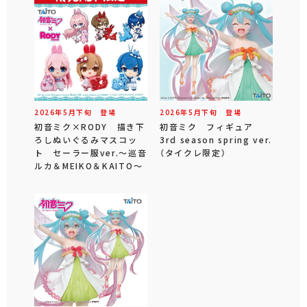
2026年
5
月
下旬
登場
2026年
5
月
下旬
登場
初音ミク×RODY 描き下
初音ミク フィギュア
ろしぬいぐるみマスコッ
3rd season spring ver.
ト セーラー服ver.～巡音
（タイクレ限定）
ルカ＆MEIKO＆KAITO～