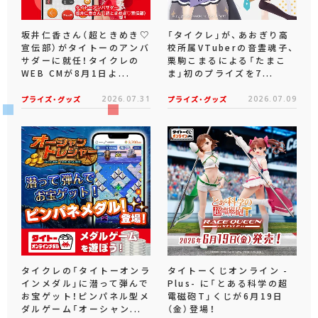
坂井仁香さん（超ときめき♡
「タイクレ」が、あおぎり高
宣伝部）がタイトーのアンバ
校所属VTuberの音霊魂子、
サダーに就任！タイクレの
栗駒こまるによる「たまこ
WEB CMが8月1日よ...
ま」初のプライズを7...
プライズ・グッズ
2026.07.31
プライズ・グッズ
2026.07.09
タイクレの「タイトーオンラ
タイトーくじオンライン -
インメダル」に潜って弾んで
Plus- に「とある科学の超
お宝ゲット！ピンパネル型メ
電磁砲T」くじが6月19日
ダルゲーム「オーシャン...
（金）登場！