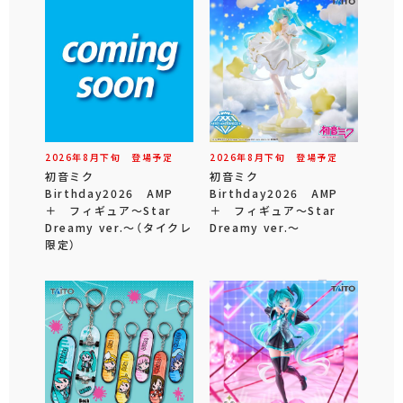
2026年
8
月
下旬
登場予定
2026年
8
月
下旬
登場予定
初音ミク
初音ミク
Birthday2026 AMP
Birthday2026 AMP
＋ フィギュア～Star
＋ フィギュア～Star
Dreamy ver.～（タイクレ
Dreamy ver.～
限定）