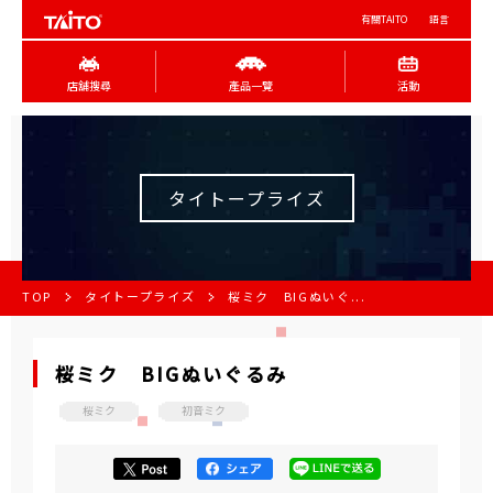
有關TAITO
語言
店舖搜尋
產品一覽
活動
タイトープライズ
TOP
タイトープライズ
桜ミク BIGぬいぐ...
桜ミク BIGぬいぐるみ
桜ミク
初音ミク