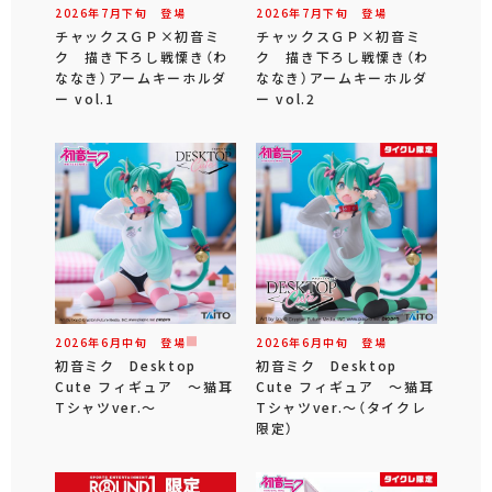
2026年
7
月
下旬
登場
2026年
7
月
下旬
登場
チャックスＧＰ×初音ミ
チャックスＧＰ×初音ミ
ク 描き下ろし戦慄き（わ
ク 描き下ろし戦慄き（わ
ななき）アームキーホルダ
ななき）アームキーホルダ
ー vol.1
ー vol.2
2026年
6
月
中旬
登場
2026年
6
月
中旬
登場
初音ミク Desktop
初音ミク Desktop
Cute フィギュア ～猫耳
Cute フィギュア ～猫耳
Tシャツver.～
Tシャツver.～（タイクレ
限定）