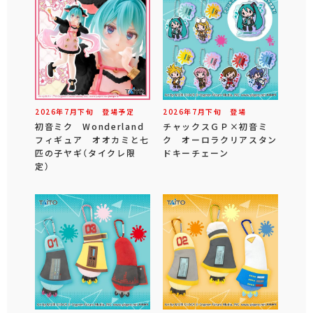
2026年
7
月
下旬
登場予定
2026年
7
月
下旬
登場
初音ミク Wonderland
チャックスＧＰ×初音ミ
フィギュア オオカミと七
ク オーロラクリアスタン
匹の子ヤギ（タイクレ限
ドキーチェーン
定）