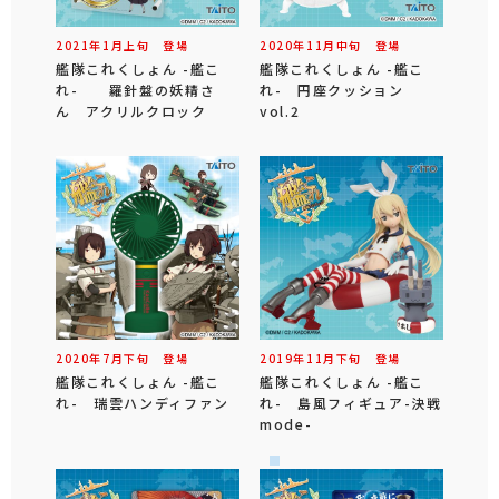
2021年
1
月
上旬
登場
2020年
11
月
中旬
登場
艦隊これくしょん -艦こ
艦隊これくしょん -艦こ
れ- 羅針盤の妖精さ
れ- 円座クッション
ん アクリルクロック
vol.2
2020年
7
月
下旬
登場
2019年
11
月
下旬
登場
艦隊これくしょん -艦こ
艦隊これくしょん -艦こ
れ- 瑞雲ハンディファン
れ- 島風フィギュア-決戦
mode-