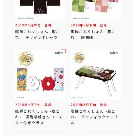
2019年
5
月
中旬
登場
2019年
5
月
下旬
登場
艦隊これくしょん -艦こ
艦隊これくしょん -艦こ
れ- デザインTシャツ
れ- 座布団
2019年
4
月
下旬
登場
2019年
3
月
下旬
登場
艦隊これくしょん -艦こ
艦隊これくしょん -艦こ
れ- 深海浮輪さんコース
れ- グラフィックテーブ
ター付きグラス
ル