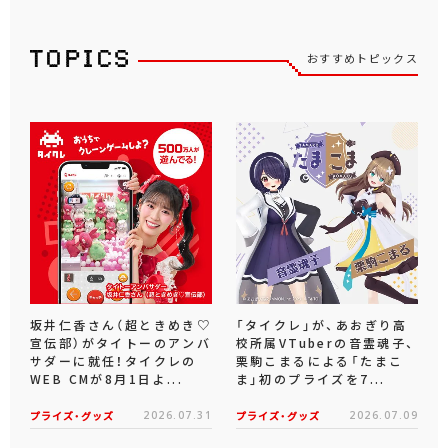
おすすめトピックス
坂井仁香さん（超ときめき♡
「タイクレ」が、あおぎり高
宣伝部）がタイトーのアンバ
校所属VTuberの音霊魂子、
サダーに就任！タイクレの
栗駒こまるによる「たまこ
WEB CMが8月1日よ...
ま」初のプライズを7...
プライズ・グッズ
2026.07.31
プライズ・グッズ
2026.07.09