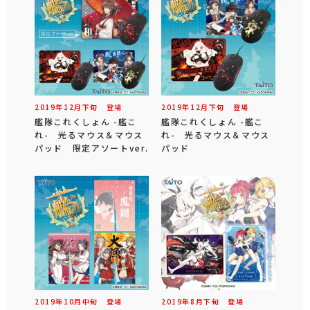
2019年
12
月
下旬
登場
2019年
12
月
下旬
登場
艦隊これくしょん -艦こ
艦隊これくしょん -艦こ
れ- 光るマウス＆マウス
れ- 光るマウス＆マウス
パッド 限定アソートver.
パッド
2019年
10
月
中旬
登場
2019年
8
月
下旬
登場