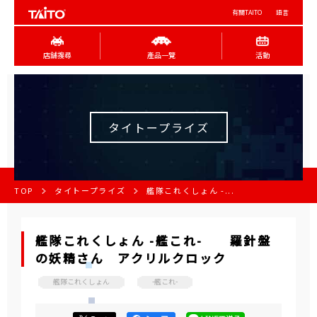
有關TAITO
語言
店舖搜尋
產品一覽
活動
タイトープライズ
TOP
タイトープライズ
艦隊これくしょん -...
艦隊これくしょん -艦これ- 羅針盤
の妖精さん アクリルクロック
艦隊これくしょん
-艦これ-