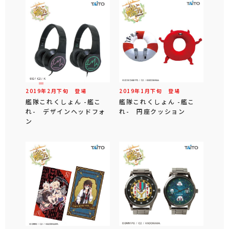
2019年
2
月
下旬
登場
2019年
1
月
下旬
登場
艦隊これくしょん -艦こ
艦隊これくしょん -艦こ
れ- デザインヘッドフォ
れ- 円座クッション
ン