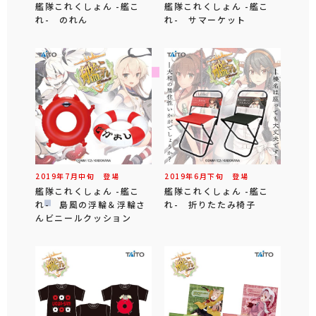
艦隊これくしょん -艦こ
艦隊これくしょん -艦こ
れ- のれん
れ- サマーケット
2019年
7
月
中旬
登場
2019年
6
月
下旬
登場
艦隊これくしょん -艦こ
艦隊これくしょん -艦こ
れ- 島風の浮輪＆浮輪さ
れ- 折りたたみ椅子
んビニールクッション