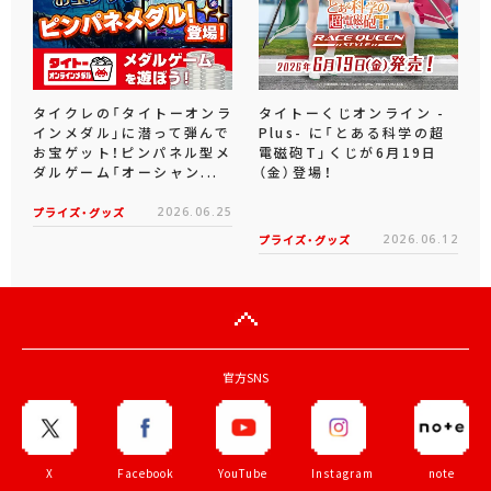
タイクレの「タイトーオンラ
タイトーくじオンライン -
インメダル」に潜って弾んで
Plus- に「とある科学の超
お宝ゲット！ピンパネル型メ
電磁砲T」くじが6月19日
ダルゲーム「オーシャン...
（金）登場！
プライズ・グッズ
2026.06.25
プライズ・グッズ
2026.06.12
官方SNS
X
Facebook
YouTube
Instagram
note