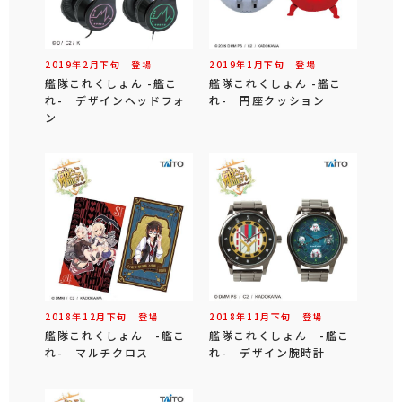
2019年
2
月
下旬
登場
2019年
1
月
下旬
登場
艦隊これくしょん -艦こ
艦隊これくしょん -艦こ
れ- デザインヘッドフォ
れ- 円座クッション
ン
2018年
12
月
下旬
登場
2018年
11
月
下旬
登場
艦隊これくしょん -艦こ
艦隊これくしょん -艦こ
れ- マルチクロス
れ- デザイン腕時計