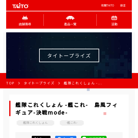
有關TAITO
語言
店舖搜尋
產品一覽
活動
タイトープライズ
TOP
タイトープライズ
艦隊これくしょん -...
艦隊これくしょん -艦これ- 島風フィ
ギュア-決戦mode-
艦隊これくしょん
-艦これ-