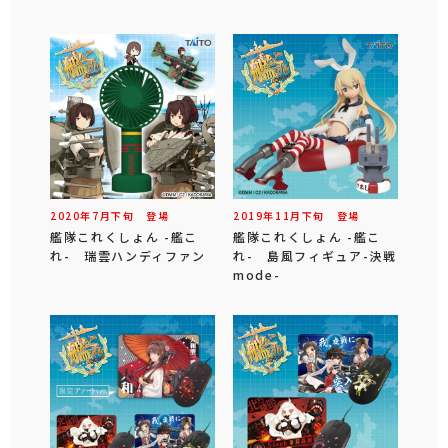
2020年
7
月
下旬
登場
2019年
11
月
下旬
登場
艦隊これくしょん -艦こ
艦隊これくしょん -艦こ
れ- 瑞雲ハンディファン
れ- 島風フィギュア-決戦
mode-