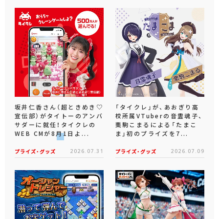
坂井仁香さん（超ときめき♡
「タイクレ」が、あおぎり高
宣伝部）がタイトーのアンバ
校所属VTuberの音霊魂子、
サダーに就任！タイクレの
栗駒こまるによる「たまこ
WEB CMが8月1日よ...
ま」初のプライズを7...
プライズ・グッズ
2026.07.31
プライズ・グッズ
2026.07.09