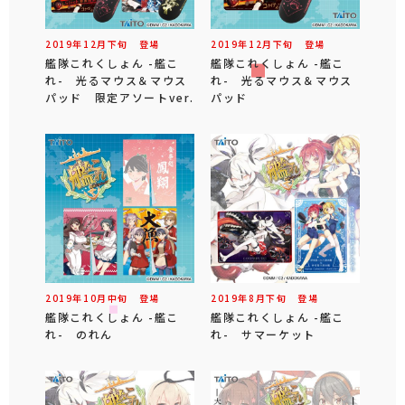
2019年
12
月
下旬
登場
2019年
12
月
下旬
登場
艦隊これくしょん -艦こ
艦隊これくしょん -艦こ
れ- 光るマウス＆マウス
れ- 光るマウス＆マウス
パッド 限定アソートver.
パッド
2019年
10
月
中旬
登場
2019年
8
月
下旬
登場
艦隊これくしょん -艦こ
艦隊これくしょん -艦こ
れ- のれん
れ- サマーケット