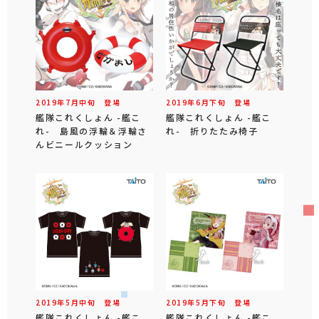
2019年
7
月
中旬
登場
2019年
6
月
下旬
登場
艦隊これくしょん -艦こ
艦隊これくしょん -艦こ
れ- 島風の浮輪＆浮輪さ
れ- 折りたたみ椅子
んビニールクッション
2019年
5
月
中旬
登場
2019年
5
月
下旬
登場
艦隊これくしょん -艦こ
艦隊これくしょん -艦こ