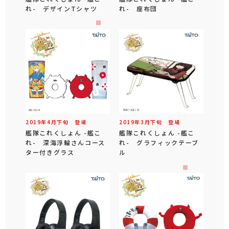
れ- デザインTシャツ
れ- 座布団
2019年
4
月
下旬
登場
2019年
3
月
下旬
登場
艦隊これくしょん -艦こ
艦隊これくしょん -艦こ
れ- 深海浮輪さんコース
れ- グラフィックテーブ
ター付きグラス
ル