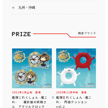
九州・沖縄
関連プライズ
2021年
1
月
上旬
登場
2020年
11
月
中旬
登場
艦隊これくしょん -艦こ
艦隊これくしょん -艦こ
れ- 羅針盤の妖精さ
れ- 円座クッション
ん アクリルクロック
vol.2