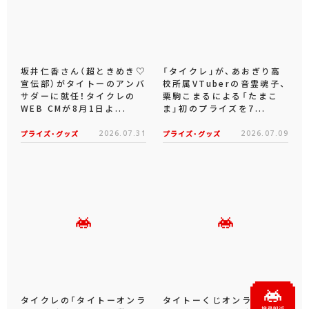
坂井仁香さん（超ときめき♡
「タイクレ」が、あおぎり高
宣伝部）がタイトーのアンバ
校所属VTuberの音霊魂子、
サダーに就任！タイクレの
栗駒こまるによる「たまこ
WEB CMが8月1日よ...
ま」初のプライズを7...
プライズ・グッズ
2026.07.31
プライズ・グッズ
2026.07.09
タイクレの「タイトーオンラ
タイトーくじオンライン -