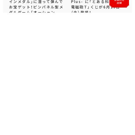
インメダル」に潜って弾んで
Plus- に「とある科学の超
お宝ゲット！ピンパネル型メ
電磁砲T」くじが6月19日
ダルゲーム「オーシャン...
（金）登場！
プライズ・グッズ
2026.06.25
プライズ・グッズ
2026.06.12
官方SNS
X
Facebook
YouTube
Instagram
note
官方直播頻道/存檔