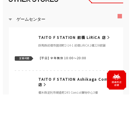
ゲームセンター
TAITO F STATION 前橋 LiRiCA 店
群馬縣前橋市國領町2-14-1 前橋LiRiCA 2樓226號舖
【平日】
全年無休 10:00～20:00
営業時間
TAITO F STATION Ashikaga Com1st
店
櫪木縣足利市朝倉町245 Com1st購物中心3樓
【平日】
全年無休 10:00～19:30
営業時間
TAITO STATION 佐野新都市店
栃木縣佐野市高萩町1324-1 AEON MALL佐野新都市 2樓211