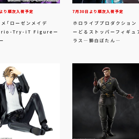
日より順次入荷予定
7月30日より順次入荷予定
ニメ「ローゼンメイデ
ホロライブプロダクション
rio-Try-iT Figureー
ーどるストッパーフィギュ
ー
ラス―獅白ぼたん―