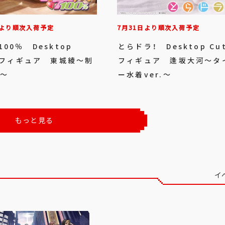
日より順次入荷予定
7月31日より順次入荷予定
00％ Desktop
とらドラ！ Desktop Cu
e フィギュア 東城綾～制
フィギュア 逢坂大河～タ
.～
ー水着ver.～
もっと見る
イ