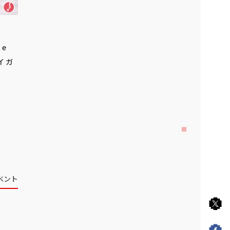
te
イガ
ベント