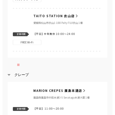
TAITO STATION 衣山店
愛媛縣松山市衣山1-188 Palty FUJI衣山 1樓
【平日】
全年無休 10:00～24:00
営業時間
FREE Wi-Fi
クレープ
MARION CREPES 廣島本通店
廣島縣廣島市中區本通3-5 Serakagu本通大廈 1樓
【平日】
11:00～20:00
営業時間