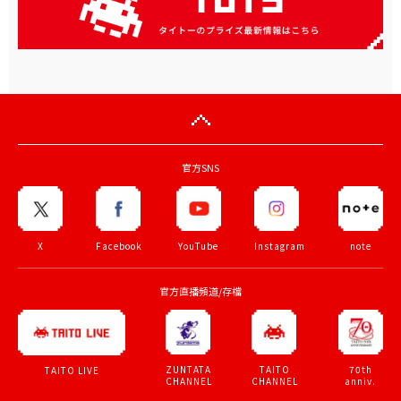
官方SNS
X
Facebook
YouTube
Instagram
note
官方直播頻道/存檔
ZUNTATA
TAITO
70th
TAITO LIVE
CHANNEL
CHANNEL
anniv.