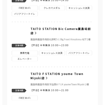
【平日】
全年無休 10:00～24:00
営業時間
FREE Wi-Fi
クレカでメダル
キャッシュレス決済
バリアフリートイレ
TAITO STATION Bic Camera廣島站前
店
廣島縣廣島市南區松原町5-1 Big Front Hiroshima 地下2樓
【平日】
全年無休 10:00～23:00
営業時間
携帯充電
キャッシュレス決済
バリアフリートイレ
エレベーター
TAITO F STATION youme Town
Miyuki店
廣島縣廣島市南區宇品西6-7-14 youme Town Miyuki 2樓
【平日】
全年無休 10:00～21:00
営業時間
FREE Wi-Fi