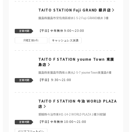
TAITO STATION Fuji GRAND 綠井店
廣島縣廣島市安佐南區緑井1-5-2 Fuji GRAND綠井 3樓
【平日】
全年無休 9:00～23:00
営業時間
FREE Wi-Fi
キャッシュレス決済
TAITO F STATION youme Town 東廣
島店
廣島縣東廣島市西條土與丸1-5-7 youme Town東廣島4樓
【平日】
9:30～21:00
営業時間
TAITO F STATION 今治 WORLD PLAZA
店
愛媛縣今治市東村1-14-2 WORLD PLAZA 1樓36號舖
【平日】
全年無休 10:00～21:00
営業時間
バリアフリートイレ