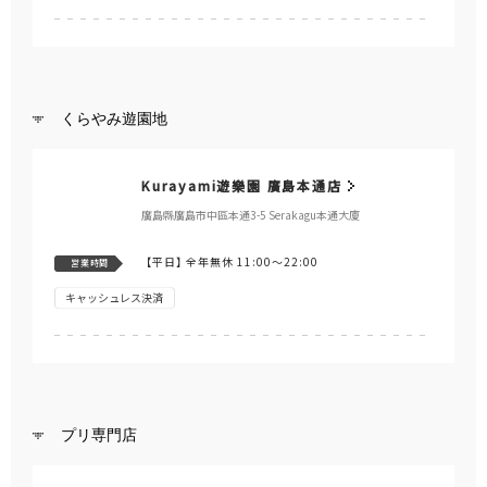
くらやみ遊園地
Kurayami遊樂園 廣島本通店
廣島縣廣島市中區本通3-5 Serakagu本通大廈
【平日】
全年無休 11:00～22:00
営業時間
キャッシュレス決済
プリ専門店