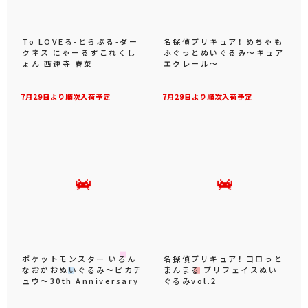
To LOVEる-とらぶる-ダー
名探偵プリキュア！ めちゃも
クネス にゃーるずこれくし
ふぐっとぬいぐるみ～キュア
ょん 西連寺 春菜
エクレール～
7月29日より順次入荷予定
7月29日より順次入荷予定
ポケットモンスター いろん
名探偵プリキュア！ コロっと
なおかおぬいぐるみ～ピカチ
まんまる プリフェイスぬい
ュウ～30th Anniversary
ぐるみvol.2