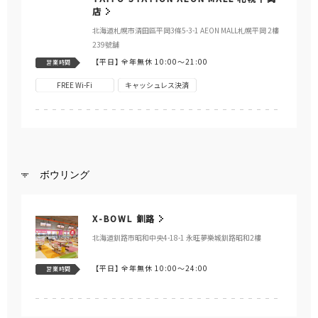
店
北海道札幌市清田區平岡3條5-3-1 AEON MALL札幌平岡 2樓
239號舖
【平日】
全年無休 10:00～21:00
営業時間
FREE Wi-Fi
キャッシュレス決済
ボウリング
X-BOWL 釧路
北海道釧路市昭和中央4-18-1 永旺夢樂城釧路昭和2樓
【平日】
全年無休 10:00～24:00
営業時間