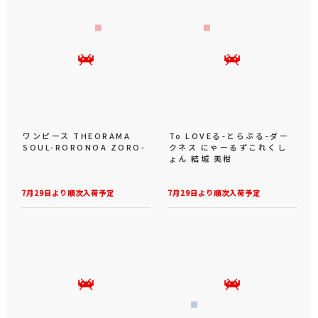
ワンピース THEORAMA
To LOVEる-とらぶる-ダー
SOUL-RORONOA ZORO-
クネス にゃーるずこれくし
ょん 結城 美柑
7月29日より順次入荷予定
7月29日より順次入荷予定