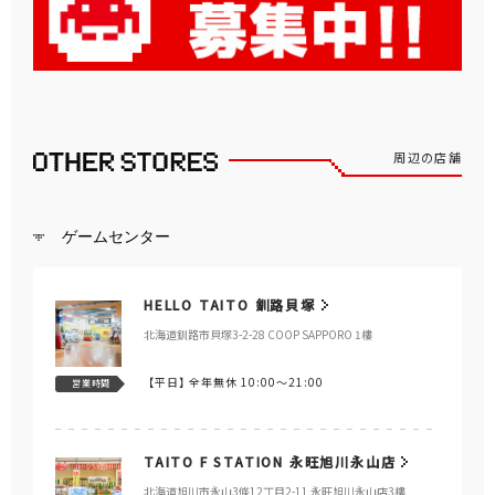
周辺の店舗
ゲームセンター
HELLO TAITO 釧路貝塚
北海道釧路市貝塚3-2-28 COOP SAPPORO 1樓
【平日】
全年無休 10:00～21:00
営業時間
TAITO F STATION 永旺旭川永山店
北海道旭川市永山3條12丁目2-11 永旺旭川永山店3樓