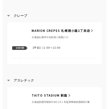
クレープ
MARION CREPES 札幌狸小路2丁目店
北海道札幌市中央區南三條西2-14
【平日】
11:00～22:00
営業時間
アスレチック
TAITO STADIUM 釧路
北海道釧路市昭和中央4-18-1 永旺夢樂城釧路昭和2樓