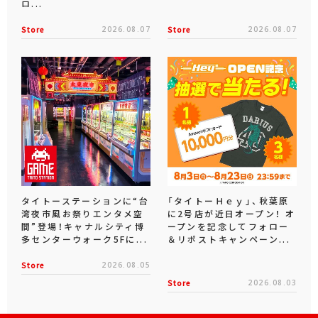
ロ...
Store
2026.08.07
Store
2026.08.07
タイトーステーションに“台
「タイトーＨｅｙ」、秋葉原
湾夜市風お祭りエンタメ空
に2号店が近日オープン！ オ
間”登場！キャナルシティ博
ープンを記念してフォロー
多センターウォーク5Fに...
＆リポストキャンペーン...
Store
2026.08.05
Store
2026.08.03