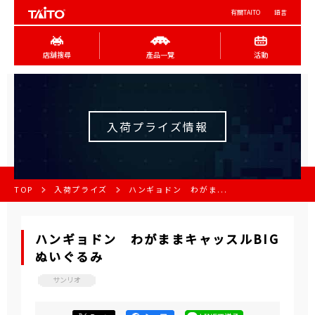
有關TAITO
語言
店舖搜尋
產品一覽
活動
入荷プライズ情報
TOP
入荷プライズ
ハンギョドン わがま...
ハンギョドン わがままキャッスルBIG
ぬいぐるみ
サンリオ