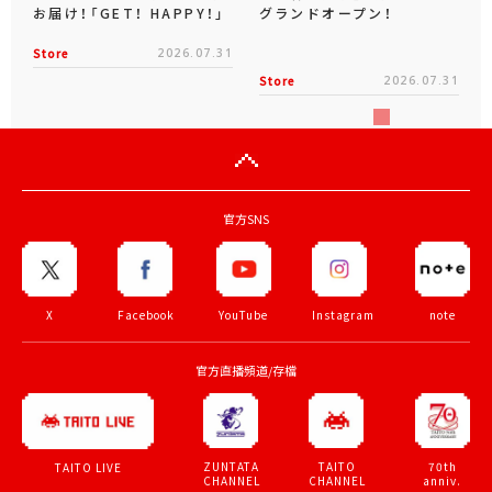
お届け！「GET！ HAPPY！」
グランドオープン！
Store
2026.07.31
Store
2026.07.31
官方SNS
X
Facebook
YouTube
Instagram
note
官方直播頻道/存檔
ZUNTATA
TAITO
70th
TAITO LIVE
CHANNEL
CHANNEL
anniv.