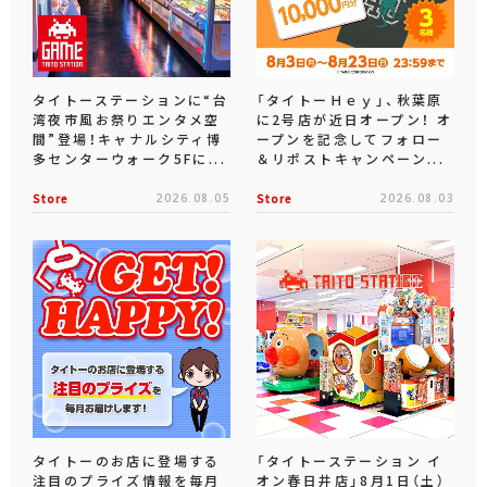
タイトーステーションに“台
「タイトーＨｅｙ」、秋葉原
湾夜市風お祭りエンタメ空
に2号店が近日オープン！ オ
間”登場！キャナルシティ博
ープンを記念してフォロー
多センターウォーク5Fに...
＆リポストキャンペーン...
Store
2026.08.05
Store
2026.08.03
タイトーのお店に登場する
「タイトーステーション イ
注目のプライズ情報を毎月
オン春日井店」8月1日（土）