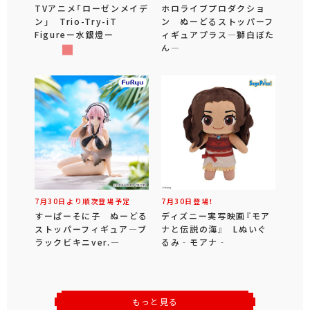
TVアニメ「ローゼンメイデ
ホロライブプロダクショ
ン」 Trio-Try-iT
ン ぬーどるストッパーフ
Figureー水銀燈ー
ィギュアプラス―獅白ぼた
ん―
7月30日より順次登場予定
7月30日登場！
すーぱーそに子 ぬーどる
ディズニー実写映画『モア
ストッパーフィギュア―ブ
ナと伝説の海』 Lぬいぐ
ラックビキニver.―
るみ‐モアナ‐
もっと見る