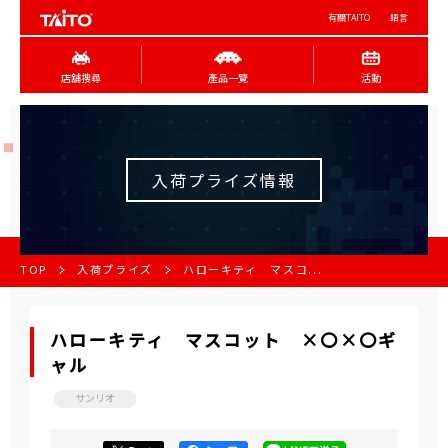
有關TAITO
語言
店舖搜尋
產品一覽
活動
入荷プライズ情報
TOP
入荷プライズ
ハローキティ マスコ...
ハローキティ マスコット ×〇×〇ギ
ャル
サンリオ