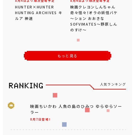
8月4日より順次登場予定
8月4日より順次登場予定
HUNTER×HUNTER
映画クレヨンしんちゃん
HUNTING ARCHIVES キ
奇々怪々！オラの妖怪バケ
ルア 神速
～ション おおきな
SOFVIMATES～野原しん
のすけ～
もっと見る
人気ランキング
映画ちいかわ 人魚の島のひみつ ゆらゆらソー
ラー
8月7日登場！