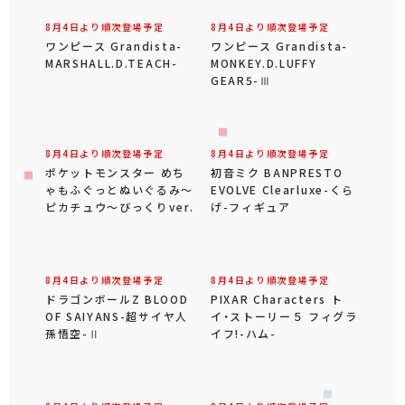
8月4日より順次登場予定
8月4日より順次登場予定
ワンピース Grandista-
ワンピース Grandista-
MARSHALL.D.TEACH-
MONKEY.D.LUFFY
GEAR5-Ⅲ
8月4日より順次登場予定
8月4日より順次登場予定
ポケットモンスター めち
初音ミク BANPRESTO
ゃもふぐっとぬいぐるみ～
EVOLVE Clearluxe-くら
ピカチュウ～びっくりver.
げ-フィギュア
8月4日より順次登場予定
8月4日より順次登場予定
ドラゴンボールZ BLOOD
PIXAR Characters ト
OF SAIYANS-超サイヤ人
イ・ストーリー５ フィグラ
孫悟空-Ⅱ
イフ!-ハム-