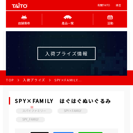
有關TAITO
語言
店舖搜尋
產品一覽
活動
入荷プライズ情報
TOP
入荷プライズ
SPY×FAMILY...
SPY×FAMILY はぐはぐぬいぐるみ
スパイファミリー
SPY×FAMILY
SPY_FAMILY