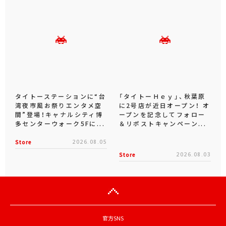
タイトーステーションに“台
「タイトーＨｅｙ」、秋葉原
湾夜市風お祭りエンタメ空
に2号店が近日オープン！ オ
間”登場！キャナルシティ博
ープンを記念してフォロー
多センターウォーク5Fに...
＆リポストキャンペーン...
Store
2026.08.05
Store
2026.08.03
官方SNS