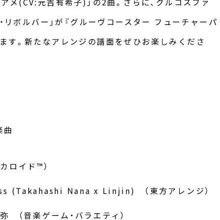
歩夢)&アメ(CV:元吉有希子)」の2曲。さらに、グルコスファ
ク・リボルバー」が『グルーヴコースター フューチャーパ
ります。新たなアレンジの譜面をぜひお楽しみくださ
楽曲
ーカロイド™）
kiss (Takahashi Nana x Linjin) （東方アレンジ）
阿弥 （音楽ゲーム・バラエティ）