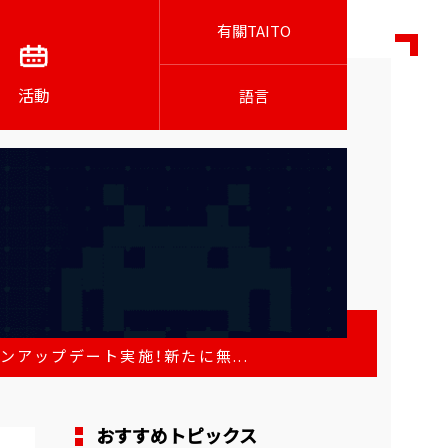
有關TAITO
活動
語言
ンアップデート実施！新たに無...
おすすめトピックス