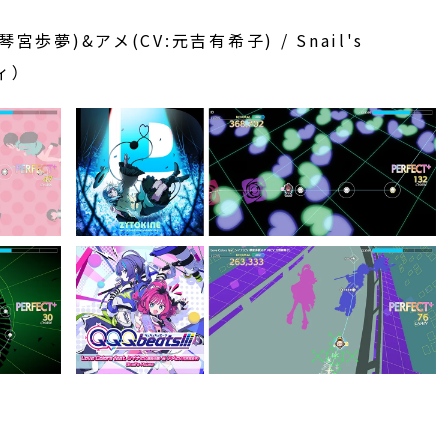
CV:琴宮歩夢)&アメ(CV:元吉有希子) / Snail's
ィ）