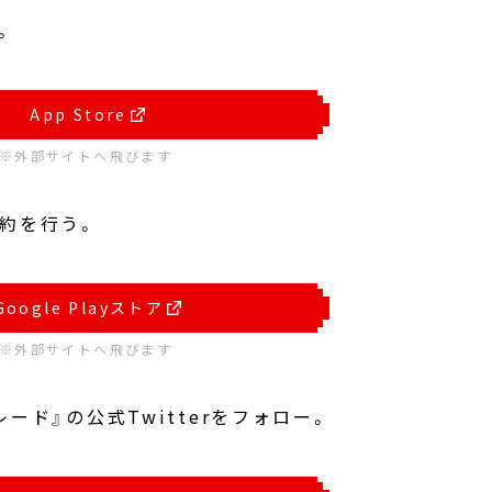
。
App Store
※外部サイトへ飛びます
前予約を行う。
Google Playストア
※外部サイトへ飛びます
レード』の公式Twitterをフォロー。