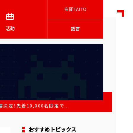
有關TAITO
活動
語言
！先着10,000名限定で...
おすすめトピックス