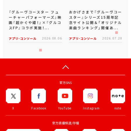
『グルーヴコースター フュ
おかげさまで『グルーヴコー
ーチャーパフォーマーズ』映
スター』シリーズ15周年記
画『超かぐや姫！』×『グルコ
念サイト公開＆「オリジナル
スFP』コラボ実施！...
楽曲ランキング」開催あ...
アプリ･コンソール
2026.08.06
アプリ･コンソール
2026.07.28
官方SNS
X
Facebook
YouTube
Instagram
note
官方直播頻道/存檔