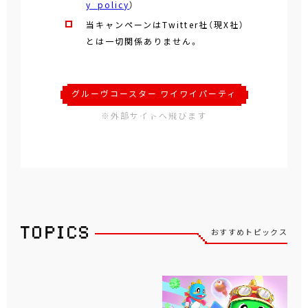
y_policy
）
当キャンペーンはTwitter社（現X社）
とは一切関係ありません。
グルーヴコースター ワイワイパーティ
ー !!!! 公式サイト
※外部サイトへ飛びます
おすすめトピックス