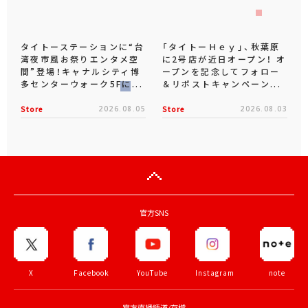
タイトーステーションに“台
「タイトーＨｅｙ」、秋葉原
湾夜市風お祭りエンタメ空
に2号店が近日オープン！ オ
間”登場！キャナルシティ博
ープンを記念してフォロー
多センターウォーク5Fに...
＆リポストキャンペーン...
Store
2026.08.05
Store
2026.08.03
官方SNS
X
Facebook
YouTube
Instagram
note
官方直播頻道/存檔