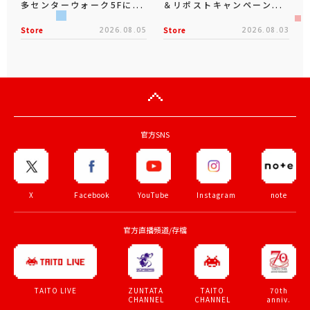
多センターウォーク5Fに...
＆リポストキャンペーン...
Store
2026.08.05
Store
2026.08.03
官方SNS
X
Facebook
YouTube
Instagram
note
官方直播頻道/存檔
ZUNTATA
TAITO
70th
TAITO LIVE
CHANNEL
CHANNEL
anniv.