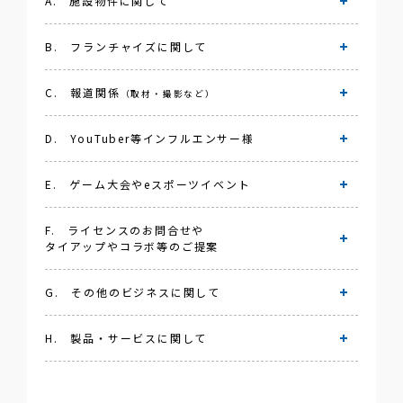
A. 施設物件に関して
Taito.co
B. フランチャイズに関して
施設物件に関するお問い合わせについては、下記
ページをご覧ください。
C. 報道関係
（取材・撮影など）
フランチャイズに関するお問い合わせ・資料請求
施設物件募集
タイトーのフランチャイズパッケージに関するお
D. YouTuber等インフルエンサー様
問合せや資料のお求めについて、こちらから承り
取材・撮影および報道関係のお問い合わせ
ます。
こちらは報道・メディア関係の方からのプレスリ
E. ゲーム大会やeスポーツイベント
リースの内容に関するお問い合わせや、弊社施設
YouTubeの撮影等の申し込みについて承っており
お問い合わせ
や製品、サービスについての取材、撮影、掲載の
ます。
F. ライセンスのお問合せや
申し込みについて承っております。
タイアップやコラボ等のご提案
広告に関するご提案、お問い合わせは「G.その他
ゲーム大会やeスポーツイベント（ゲームイベン
のビジネスに関して」または「H.製品・サービス
お問い合わせ
ト）を主催する方からの弊社ゲームの使用に関す
に関して」よりお問い合わせくださいますようお
るお問い合わせを承っております。
G. その他のビジネスに関して
願いいたします。
ライセンスのお問合せ
タイアップやコラボ等のご提案に関するお問い合
お問い合わせ
H. 製品・サービスに関して
お問い合わせ
わせ
上記以外のお問い合わせについてはメールにて承
ゲームやキャラクターなど、弊社製品もしくは弊
っております。
社IPに関わるライセンスに関するお問い合わせを
承っております。