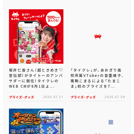
坂井仁香さん（超ときめき♡
「タイクレ」が、あおぎり高
宣伝部）がタイトーのアンバ
校所属VTuberの音霊魂子、
サダーに就任！タイクレの
栗駒こまるによる「たまこ
WEB CMが8月1日よ...
ま」初のプライズを7...
プライズ・グッズ
2026.07.31
プライズ・グッズ
2026.07.09