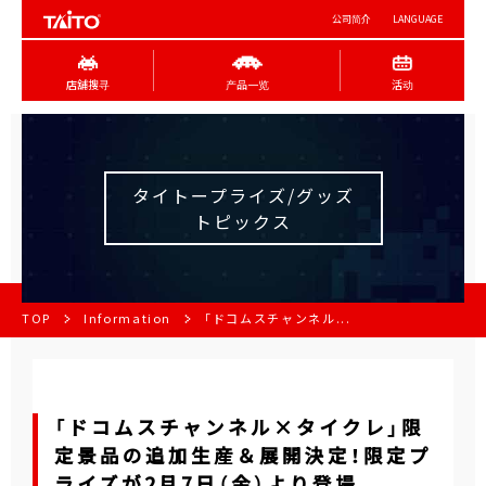
公司简介
LANGUAGE
店舖搜寻
产品一览
活动
タイトープライズ/グッズ
トピックス
TOP
Information
「ドコムスチャンネル...
「ドコムスチャンネル×タイクレ」限
定景品の追加生産＆展開決定！限定プ
ライズが2月7日（金）より登場