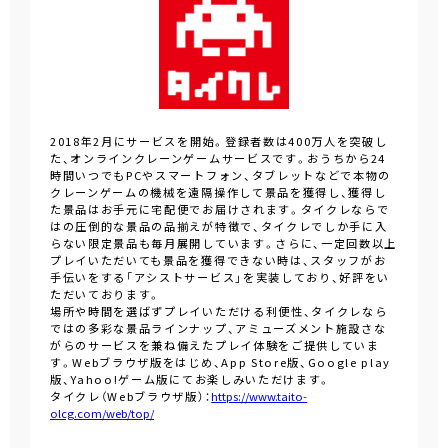
2018年2月にサービスを開始。登録者数は400万人を突破し
た、オンラインクレーンゲームサービスです。おうちから24
時間いつでもPCやスマートフォン、タブレットなどで本物の
クレーンゲームの機械を遠隔操作して景品を獲得し、獲得し
た景品はお手元に宅配便でお届けされます。タイクレならで
はの圧倒的な景品の品揃えが特徴で、タイクレでしか手に入
らない限定景品も毎月展開しています。さらに、一定回数以上
プレイいただいても景品を獲得できない時は、スタッフがお
手伝いをする「アシストサービス」を実装しており、好評をい
ただいております。
場所や時間を選ばずプレイいただける利便性、タイクレなら
ではの多彩な景品ラインナップ、アミューズメント施設さな
がらのサービスを兼ね備えたプレイ体験をご提供していま
す。Webブラウザ版をはじめ、App Store版、Google play
版、Yahoo!ゲーム版にてお楽しみいただけます。
タイクレ（Webブラウザ版）：
https://www.taito-
olcg.com/web/top/