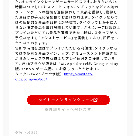
た、オンラインクレーンゲームサービスです。おうちから24
時間いつでもPCやスマートフォン、タブレットなどで本物の
クレーンゲームの機械を遠隔操作して景品を獲得し、獲得し
た景品はお手元に宅配便でお届けされます。タイクレならで
はの圧倒的な景品の品揃えが特徴で、タイクレでしか手に入
らない限定景品も毎月展開しています。さらに、一定回数以上
プレイいただいても景品を獲得できない時は、スタッフがお
手伝いをする「アシストサービス」を実装しており、好評をい
ただいております。
場所や時間を選ばずプレイいただける利便性、タイクレなら
ではの多彩な景品ラインナップ、アミューズメント施設さな
がらのサービスを兼ね備えたプレイ体験をご提供していま
す。Webブラウザ版をはじめ、App Store版、Google play
版、Yahoo!ゲーム版にてお楽しみいただけます。
タイクレ（Webブラウザ版）：
https://www.taito-
olcg.com/web/top/
タイトーオンラインクレーン
※外部サイトへ飛びます
©Tenko1515