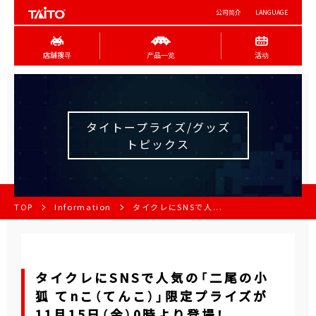
公司简介
LANGUAGE
店舖搜寻
产品一览
活动
タイトープライズ/グッズ
トピックス
TOP
Information
タイクレにSNSで人...
タイクレにSNSで人気の「二尾の小
狐 てnこ（てんこ）」限定プライズが
11月15日（金）0時より登場！