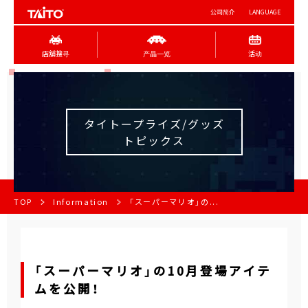
公司简介
LANGUAGE
店舖搜寻
产品一览
活动
タイトープライズ/グッズ
トピックス
TOP
Information
「スーパーマリオ」の...
「スーパーマリオ」の10月登場アイテ
ムを公開！