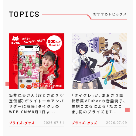
おすすめトピックス
坂井仁香さん（超ときめき♡
「タイクレ」が、あおぎり高
宣伝部）がタイトーのアンバ
校所属VTuberの音霊魂子、
サダーに就任！タイクレの
栗駒こまるによる「たまこ
WEB CMが8月1日よ...
ま」初のプライズを7...
プライズ・グッズ
2026.07.31
プライズ・グッズ
2026.07.09