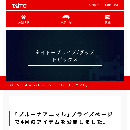
公司简介
LANGUAGE
店舖搜寻
产品一览
活动
タイトープライズ/グッズ
トピックス
TOP
Information
「ブルーナアニマル」...
「ブルーナアニマル」プライズページ
で4月のアイテムを公開しました。