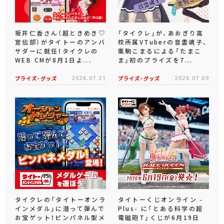
坂井仁香さん（超ときめき♡
「タイクレ」が、あおぎり高
宣伝部）がタイトーのアンバ
校所属VTuberの音霊魂子、
サダーに就任！タイクレの
栗駒こまるによる「たまこ
WEB CMが8月1日よ...
ま」初のプライズを7...
プライズ・グッズ
2026.07.31
プライズ・グッズ
2026.07.09
タイクレの「タイトーオンラ
タイトーくじオンライン -
インメダル」に潜って弾んで
Plus- に「とある科学の超
お宝ゲット！ピンパネル型メ
電磁砲T」くじが6月19日