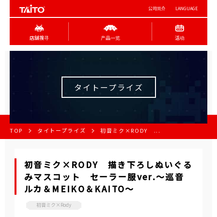
公司简介
LANGUAGE
店舖搜寻
产品一览
活动
タイトープライズ
TOP
タイトープライズ
初音ミク×RODY ...
初音ミク×RODY 描き下ろしぬいぐる
みマスコット セーラー服ver.～巡音
ルカ＆MEIKO＆KAITO～
初音ミク×Rody