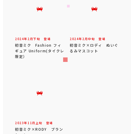
2024年
2
月
下旬
登場
2024年
2
月
中旬
登場
初音ミク Fashion フィ
初音ミク×ロディ ぬいぐ
ギュア Uniform(タイクレ
るみマスコット
限定）
2023年
11
月
上旬
登場
初音ミク×RODY ブラン