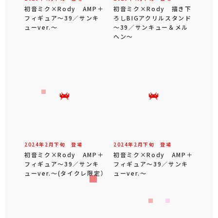
初音ミク×Rody AMP＋
初音ミク×Rody 描き下
フィギュア～39／サンキ
ろしBIGアクリルスタンド
ューver.～
～39／サンキュー＆メル
ヘン～
2024年
2
月
下旬
登場
2024年
2
月
下旬
登場
初音ミク×Rody AMP＋
初音ミク×Rody AMP＋
フィギュア～39／サンキ
フィギュア～39／サンキ
ューver.～(タイクレ限定）
ューver.～