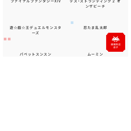
ファイナルファンタジーXIV
デス・ストランディング２ オ
ンザビーチ
遊☆戯☆王デュエルモンスタ
忍たま乱太郎
ーズ
パペットスンスン
ムーミン
もっと見る
おすすめトピックス