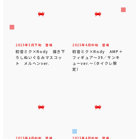
2025年
5
月
下旬
登場
2025年
4
月
中旬
登場
初音ミク×Rody 描き下
初音ミク×Rody AMP＋
ろしぬいぐるみマスコッ
フィギュア～39／サンキ
ト メルヘンver.
ューver.～（タイクレ限
定）
2025年
4
月
中旬
登場
2025年
4
月
中旬
登場