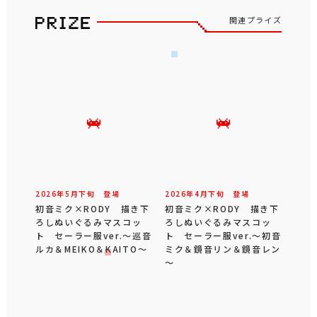
関連プライズ
2026年
5
月
下旬
登場
2026年
4
月
下旬
登場
初音ミク×RODY 描き下
初音ミク×RODY 描き下
ろしぬいぐるみマスコッ
ろしぬいぐるみマスコッ
ト セーラー服ver.～巡音
ト セーラー服ver.～初音
ルカ＆MEIKO＆KAITO～
ミク＆鏡音リン＆鏡音レン
～