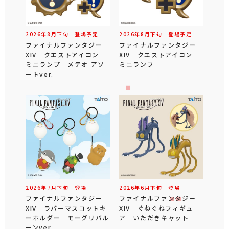
2026年
8
月
下旬
登場予定
2026年
8
月
下旬
登場予定
ファイナルファンタジー
ファイナルファンタジー
XIV クエストアイコン
XIV クエストアイコン
ミニランプ メテオ アソ
ミニランプ
ートver.
2026年
7
月
下旬
登場
2026年
6
月
下旬
登場
ファイナルファンタジー
ファイナルファンタジー
XIV ラバーマスコットキ
XIV ぐねぐねフィギュ
ーホルダー モーグリバル
ア いただきキャット
ーンver.