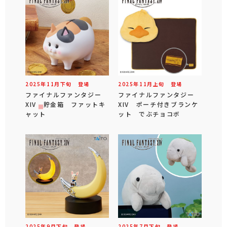
2025年
11
月
下旬
登場
2025年
11
月
上旬
登場
ファイナルファンタジー
ファイナルファンタジー
XIV 貯金箱 ファットキ
XIV ポーチ付きブランケ
ャット
ット でぶチョコボ
2025年
9
月
下旬
登場
2025年
7
月
下旬
登場