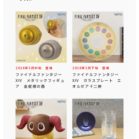
2026年
5
月
中旬
登場
2026年
3
月
下旬
登場
ファイナルファンタジー
ファイナルファンタジー
XIV メタリックフィギュ
XIV ガラスプレート エ
ア 金蛇様の壺
オルゼア十二神