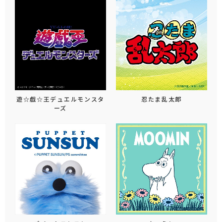
遊☆戯☆王デュエルモンスタ
忍たま乱太郎
ーズ