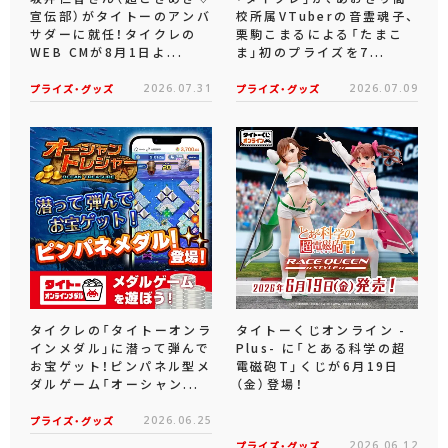
宣伝部）がタイトーのアンバ
校所属VTuberの音霊魂子、
サダーに就任！タイクレの
栗駒こまるによる「たまこ
WEB CMが8月1日よ...
ま」初のプライズを7...
プライズ・グッズ
2026.07.31
プライズ・グッズ
2026.07.09
タイクレの「タイトーオンラ
タイトーくじオンライン -
インメダル」に潜って弾んで
Plus- に「とある科学の超
お宝ゲット！ピンパネル型メ
電磁砲T」くじが6月19日
ダルゲーム「オーシャン...
（金）登場！
プライズ・グッズ
2026.06.25
プライズ・グッズ
2026.06.12