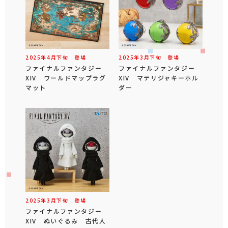
2025年
4
月
下旬
登場
2025年
3
月
下旬
登場
ファイナルファンタジー
ファイナルファンタジー
XIV ワールドマップラグ
XIV マテリジャキーホル
マット
ダー
2025年
3
月
下旬
登場
ファイナルファンタジー
XIV ぬいぐるみ 古代人