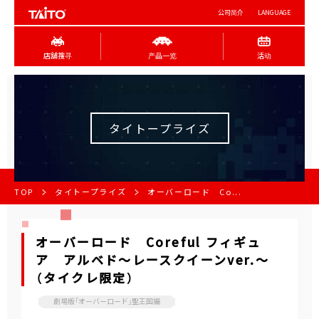
公司简介
LANGUAGE
店舖搜寻
产品一览
活动
タイトープライズ
TOP
タイトープライズ
オーバーロード Co...
オーバーロード Coreful フィギュ
ア アルベド～レースクイーンver.～
（タイクレ限定）
劇場版「オーバーロード」聖王国編