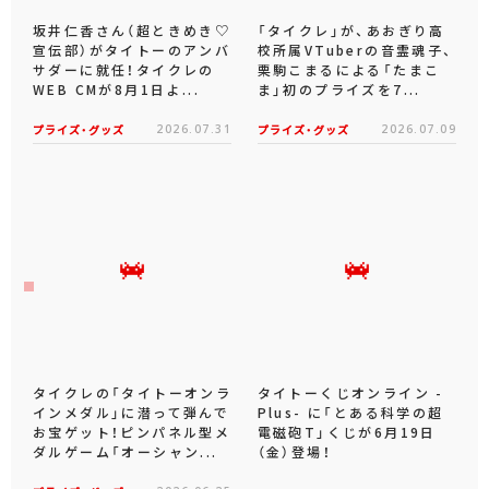
坂井仁香さん（超ときめき♡
「タイクレ」が、あおぎり高
宣伝部）がタイトーのアンバ
校所属VTuberの音霊魂子、
サダーに就任！タイクレの
栗駒こまるによる「たまこ
WEB CMが8月1日よ...
ま」初のプライズを7...
プライズ・グッズ
2026.07.31
プライズ・グッズ
2026.07.09
タイクレの「タイトーオンラ
タイトーくじオンライン -
インメダル」に潜って弾んで
Plus- に「とある科学の超
お宝ゲット！ピンパネル型メ
電磁砲T」くじが6月19日
ダルゲーム「オーシャン...
（金）登場！