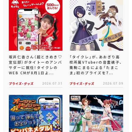
坂井仁香さん（超ときめき♡
「タイクレ」が、あおぎり高
宣伝部）がタイトーのアンバ
校所属VTuberの音霊魂子、
サダーに就任！タイクレの
栗駒こまるによる「たまこ
WEB CMが8月1日よ...
ま」初のプライズを7...
プライズ・グッズ
2026.07.31
プライズ・グッズ
2026.07.09