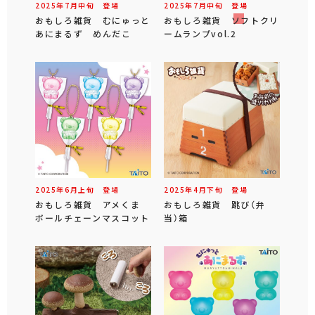
2025年
7
月
中旬
登場
2025年
7
月
中旬
登場
おもしろ雑貨 むにゅっと
おもしろ雑貨 ソフトクリ
あにまるず めんだこ
ームランプvol.2
2025年
6
月
上旬
登場
2025年
4
月
下旬
登場
おもしろ雑貨 アメくま
おもしろ雑貨 跳び（弁
ボールチェーンマスコット
当）箱