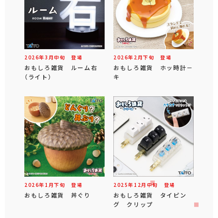
2026年
3
月
中旬
登場
2026年
2
月
下旬
登場
おもしろ雑貨 ルーム右
おもしろ雑貨 ホッ時計－
（ライト）
キ
2026年
1
月
下旬
登場
2025年
12
月
中旬
登場
おもしろ雑貨 丼ぐり
おもしろ雑貨 タイピン
グ クリップ