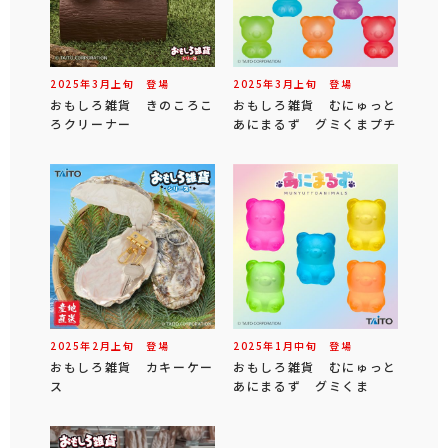
2025年
3
月
上旬
登場
2025年
3
月
上旬
登場
おもしろ雑貨 きのころこ
おもしろ雑貨 むにゅっと
ろクリーナー
あにまるず グミくまプチ
2025年
2
月
上旬
登場
2025年
1
月
中旬
登場
おもしろ雑貨 カキーケー
おもしろ雑貨 むにゅっと
ス
あにまるず グミくま