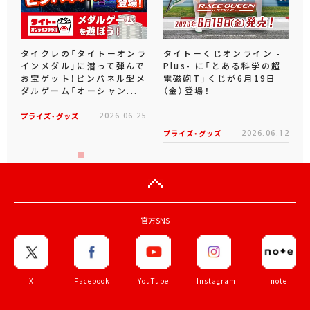
タイクレの「タイトーオンラ
タイトーくじオンライン -
インメダル」に潜って弾んで
Plus- に「とある科学の超
お宝ゲット！ピンパネル型メ
電磁砲T」くじが6月19日
ダルゲーム「オーシャン...
（金）登場！
プライズ・グッズ
2026.06.25
プライズ・グッズ
2026.06.12
官方SNS
X
Facebook
YouTube
Instagram
note