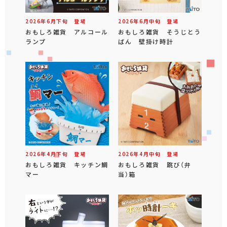
2026年
6
月
下旬
登場
2026年
6
月
中旬
登場
おもしろ雑貨 アルコール
おもしろ雑貨 そうじとう
ランプ
ばん 壁掛け時計
2026年
4
月
下旬
登場
2026年
4
月
中旬
登場
おもしろ雑貨 キッチン鯛
おもしろ雑貨 跳び（弁
マー
当）箱