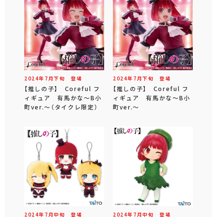
2024年
7
月
下旬
登場
2024年
7
月
下旬
登場
【推しの子】 Coreful フ
【推しの子】 Coreful フ
ィギュア 有馬かな～B小
ィギュア 有馬かな～B小
町ver.～（タイクレ限定）
町ver.～
2024年
7
月
中旬
登場
2024年
7
月
中旬
登場