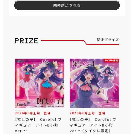
関連商品を見る
関連プライズ
2026年
6
月
上旬
登場
2026年
6
月
上旬
登場
【推しの子】 Coreful フ
【推しの子】 Coreful フ
ィギュア アイ～B小町
ィギュア アイ～B小町
ver.～
ver.～（タイクレ限定）