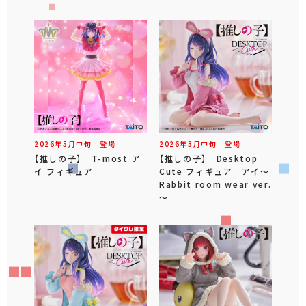
2026年
5
月
中旬
登場
2026年
3
月
中旬
登場
【推しの子】 T-most ア
【推しの子】 Desktop
イ フィギュア
Cute フィギュア アイ～
Rabbit room wear ver.
～