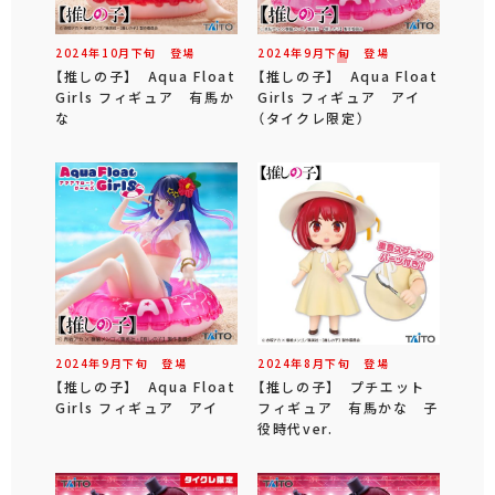
2024年
10
月
下旬
登場
2024年
9
月
下旬
登場
【推しの子】 Aqua Float
【推しの子】 Aqua Float
Girls フィギュア 有馬か
Girls フィギュア アイ
な
（タイクレ限定）
2024年
9
月
下旬
登場
2024年
8
月
下旬
登場
【推しの子】 Aqua Float
【推しの子】 プチエット
Girls フィギュア アイ
フィギュア 有馬かな 子
役時代ver.