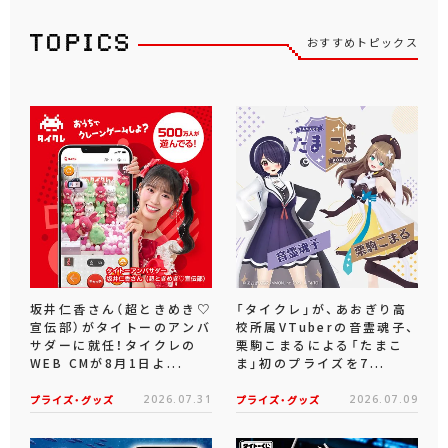
おすすめトピックス
坂井仁香さん（超ときめき♡
「タイクレ」が、あおぎり高
宣伝部）がタイトーのアンバ
校所属VTuberの音霊魂子、
サダーに就任！タイクレの
栗駒こまるによる「たまこ
WEB CMが8月1日よ...
ま」初のプライズを7...
プライズ・グッズ
2026.07.31
プライズ・グッズ
2026.07.09