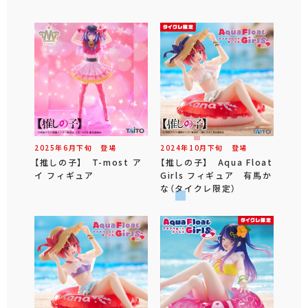
2025年
6
月
下旬
登場
2024年
10
月
下旬
登場
【推しの子】 T-most ア
【推しの子】 Aqua Float
イ フィギュア
Girls フィギュア 有馬か
な（タイクレ限定）