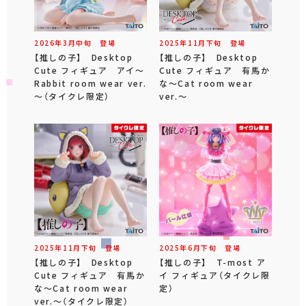
2026年
3
月
中旬
登場
2025年
11
月
下旬
登場
【推しの子】 Desktop
【推しの子】 Desktop
Cute フィギュア アイ～
Cute フィギュア 有馬か
Rabbit room wear ver.
な～Cat room wear
～（タイクレ限定）
ver.～
2025年
11
月
下旬
登場
2025年
6
月
下旬
登場
【推しの子】 Desktop
【推しの子】 T-most ア
Cute フィギュア 有馬か
イ フィギュア（タイクレ限
な～Cat room wear
定）
ver.～（タイクレ限定）