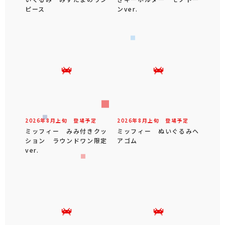
ピース
ンver.
2026年
8
月
上旬
登場予定
2026年
8
月
上旬
登場予定
ミッフィー みみ付きクッ
ミッフィー ぬいぐるみヘ
ション ラウンドワン限定
アゴム
ver.