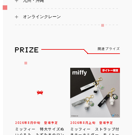
九州・沖縄
オンラインクレーン
関連プライズ
2026年
8
月
中旬
登場予定
2026年
8
月
上旬
登場予定
ミッフィー 特大サイズぬ
ミッフィー ストラップ付
いぐるみ みずたまのワン
きキーホルダー モノトー