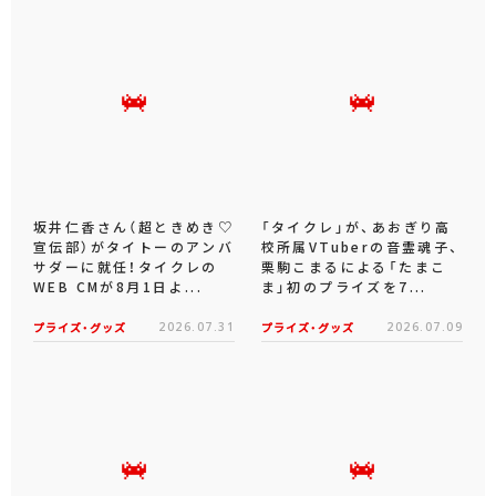
坂井仁香さん（超ときめき♡
「タイクレ」が、あおぎり高
宣伝部）がタイトーのアンバ
校所属VTuberの音霊魂子、
サダーに就任！タイクレの
栗駒こまるによる「たまこ
WEB CMが8月1日よ...
ま」初のプライズを7...
プライズ・グッズ
2026.07.31
プライズ・グッズ
2026.07.09