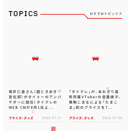
おすすめトピックス
坂井仁香さん（超ときめき♡
「タイクレ」が、あおぎり高
宣伝部）がタイトーのアンバ
校所属VTuberの音霊魂子、
サダーに就任！タイクレの
栗駒こまるによる「たまこ
WEB CMが8月1日よ...
ま」初のプライズを7...
プライズ・グッズ
2026.07.31
プライズ・グッズ
2026.07.09