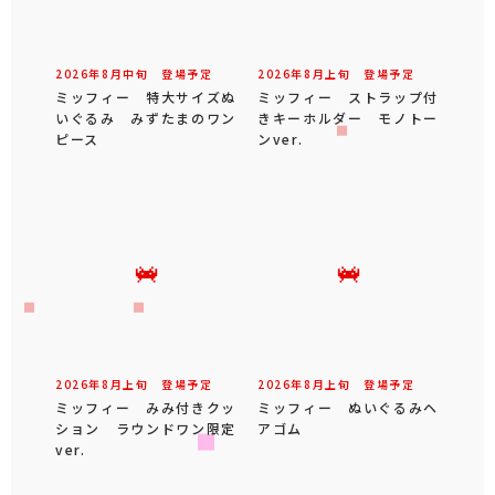
2026年
8
月
中旬
登場予定
2026年
8
月
上旬
登場予定
ミッフィー 特大サイズぬ
ミッフィー ストラップ付
いぐるみ みずたまのワン
きキーホルダー モノトー
ピース
ンver.
2026年
8
月
上旬
登場予定
2026年
8
月
上旬
登場予定
ミッフィー みみ付きクッ
ミッフィー ぬいぐるみヘ
ション ラウンドワン限定
アゴム
ver.