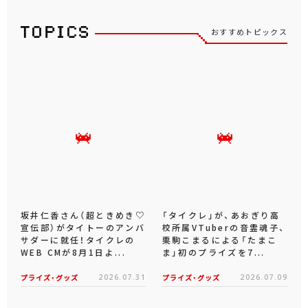
おすすめトピックス
坂井仁香さん（超ときめき♡
「タイクレ」が、あおぎり高
宣伝部）がタイトーのアンバ
校所属VTuberの音霊魂子、
サダーに就任！タイクレの
栗駒こまるによる「たまこ
WEB CMが8月1日よ...
ま」初のプライズを7...
プライズ・グッズ
2026.07.31
プライズ・グッズ
2026.07.09