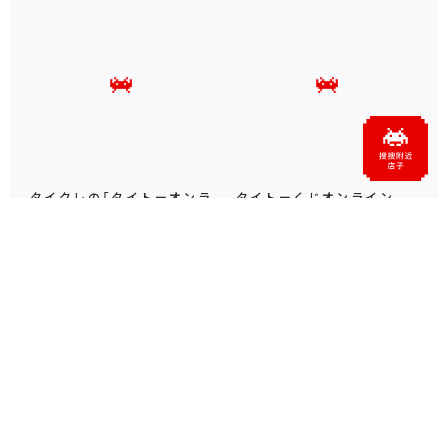
タイクレの「タイトーオンラ
タイトーくじオンライン -
インメダル」に潜って弾んで
Plus- に「とある科学の超
お宝ゲット！ピンパネル型メ
電磁砲T」くじが6月19日
ダルゲーム「オーシャン...
（金）登場！
プライズ・グッズ
2026.06.25
プライズ・グッズ
2026.06.12
官方SNS