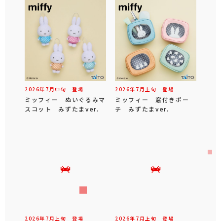
2026年
7
月
中旬
登場
2026年
7
月
上旬
登場
ミッフィー ぬいぐるみマ
ミッフィー 窓付きポー
スコット みずたまver.
チ みずたまver.
2026年
7
月
上旬
登場
2026年
7
月
上旬
登場