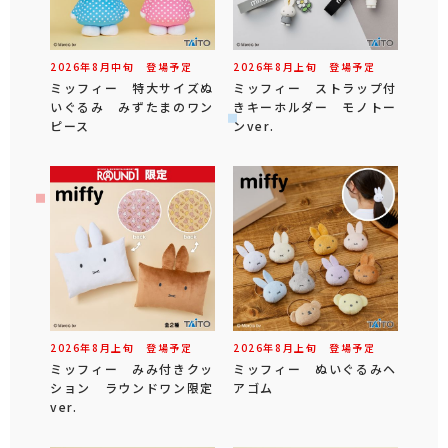
2026年
8
月
中旬
登場予定
2026年
8
月
上旬
登場予定
ミッフィー 特大サイズぬ
ミッフィー ストラップ付
いぐるみ みずたまのワン
きキーホルダー モノトー
ピース
ンver.
2026年
8
月
上旬
登場予定
2026年
8
月
上旬
登場予定
ミッフィー みみ付きクッ
ミッフィー ぬいぐるみヘ
ション ラウンドワン限定
アゴム
ver.