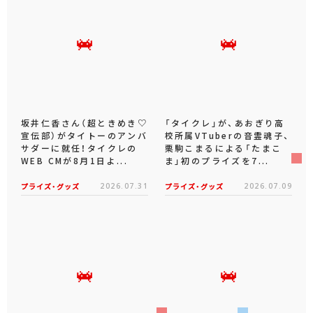
坂井仁香さん（超ときめき♡
「タイクレ」が、あおぎり高
宣伝部）がタイトーのアンバ
校所属VTuberの音霊魂子、
サダーに就任！タイクレの
栗駒こまるによる「たまこ
WEB CMが8月1日よ...
ま」初のプライズを7...
プライズ・グッズ
2026.07.31
プライズ・グッズ
2026.07.09