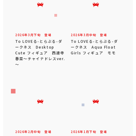
2026年
3
月
下旬
登場
2026年
3
月
中旬
登場
To LOVEる-とらぶる-ダ
To LOVEる-とらぶる-ダ
ークネス Desktop
ークネス Aqua Float
Cute フィギュア 西連寺
Girls フィギュア モモ
春菜～チャイナドレスver.
～
2026年
2
月
中旬
登場
2026年
1
月
下旬
登場