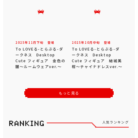
2025年
11
月
下旬
登場
2025年
10
月
中旬
登場
To LOVEる-とらぶる-ダ
To LOVEる-とらぶる-ダ
ークネス Desktop
ークネス Desktop
Cute フィギュア 金色の
Cute フィギュア 結城美
闇～ルームウェアver.～
柑～チャイナドレスver.～
もっと見る
人気ランキング