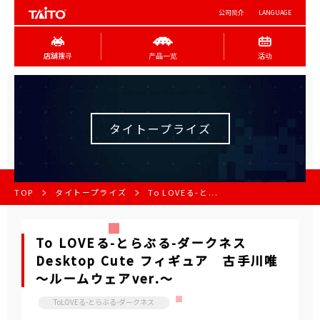
公司简介
LANGUAGE
店舖搜寻
产品一览
活动
タイトープライズ
TOP
タイトープライズ
To LOVEる-と...
To LOVEる-とらぶる-ダークネス
Desktop Cute フィギュア 古手川唯
～ルームウェアver.～
ToLOVEる-とらぶる-ダークネス