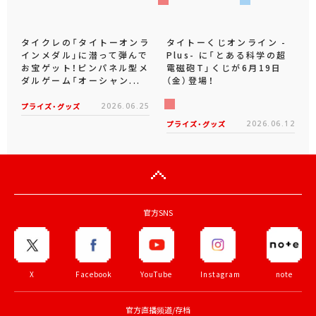
タイクレの「タイトーオンラ
タイトーくじオンライン -
インメダル」に潜って弾んで
Plus- に「とある科学の超
お宝ゲット！ピンパネル型メ
電磁砲T」くじが6月19日
ダルゲーム「オーシャン...
（金）登場！
プライズ・グッズ
2026.06.25
プライズ・グッズ
2026.06.12
官方SNS
X
Facebook
YouTube
Instagram
note
官方直播频道/存档