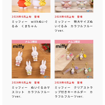
2026年
6
月
上旬
登場
2026年
6
月
上旬
登場
ミッフィー withぬいぐ
ミッフィー 特大サイズぬ
るみ くまちゃん
いぐるみ カラフルフルー
ツver.
2026年
6
月
上旬
登場
2026年
6
月
上旬
登場
ミッフィー ぬいぐるみマ
ミッフィー クリアストラ
スコット カラフルフルー
ップ付きキーホルダー カ
ツver.
ラフルフルーツver.