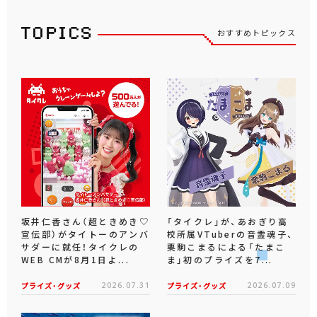
おすすめトピックス
坂井仁香さん（超ときめき♡
「タイクレ」が、あおぎり高
宣伝部）がタイトーのアンバ
校所属VTuberの音霊魂子、
サダーに就任！タイクレの
栗駒こまるによる「たまこ
WEB CMが8月1日よ...
ま」初のプライズを7...
プライズ・グッズ
2026.07.31
プライズ・グッズ
2026.07.09