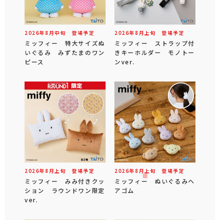
2026年
8
月
中旬
登場予定
2026年
8
月
上旬
登場予定
ミッフィー 特大サイズぬ
ミッフィー ストラップ付
いぐるみ みずたまのワン
きキーホルダー モノトー
ピース
ンver.
2026年
8
月
上旬
登場予定
2026年
8
月
上旬
登場予定
ミッフィー みみ付きクッ
ミッフィー ぬいぐるみヘ
ション ラウンドワン限定
アゴム
ver.