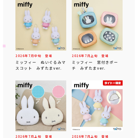
2026年
7
月
中旬
登場
2026年
7
月
上旬
登場
ミッフィー ぬいぐるみマ
ミッフィー 窓付きポー
スコット みずたまver.
チ みずたまver.
2026年
7
月
上旬
登場
2026年
7
月
上旬
登場