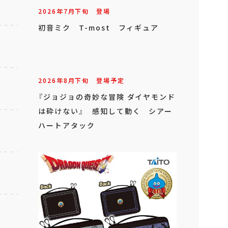
2026年
7
月
下旬
登場
初音ミク T-most フィギュア
2026年
8
月
下旬
登場予定
『ジョジョの奇妙な冒険 ダイヤモンド
は砕けない』 感知して動く シアー
ハートアタック