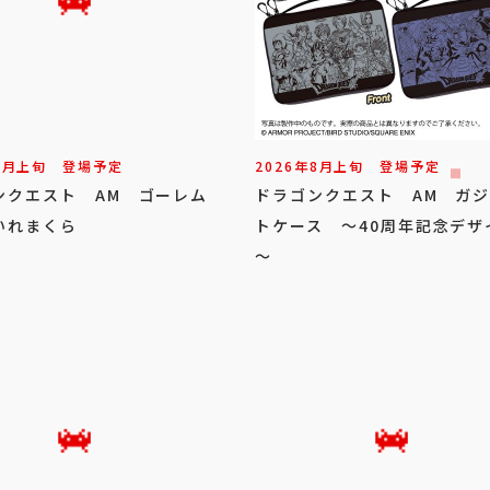
8
月
上旬
登場予定
2026年
8
月
上旬
登場予定
ンクエスト AM ゴーレム
ドラゴンクエスト AM ガ
いれまくら
トケース ～40周年記念デザ
～