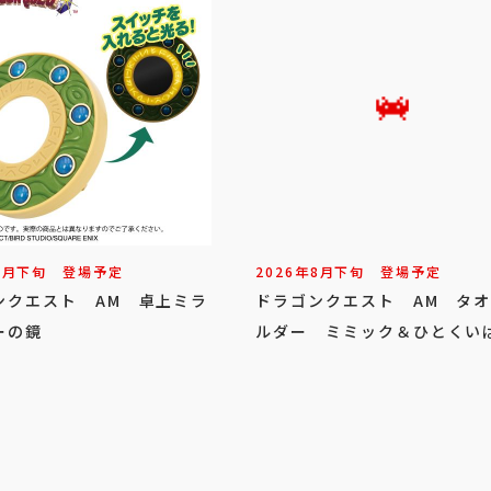
8
月
下旬
登場予定
2026年
8
月
下旬
登場予定
ンクエスト AM 卓上ミラ
ドラゴンクエスト AM タ
ーの鏡
ルダー ミミック＆ひとくい