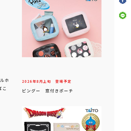
オルホ
2026年
8
月
上旬
登場予定
ばこ
ピングー 窓付きポーチ