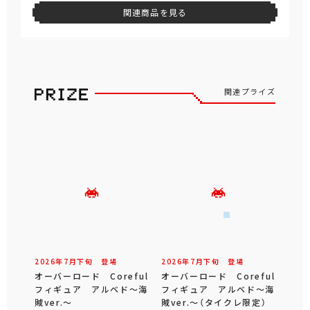
関連商品を見る
関連プライズ
2026年
7
月
下旬
登場
2026年
7
月
下旬
登場
オーバーロード Coreful
オーバーロード Coreful
フィギュア アルベド～海
フィギュア アルベド～海
賊ver.～
賊ver.～（タイクレ限定）