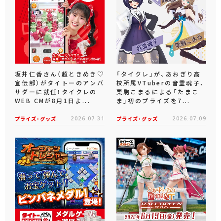
坂井仁香さん（超ときめき♡
「タイクレ」が、あおぎり高
宣伝部）がタイトーのアンバ
校所属VTuberの音霊魂子、
サダーに就任！タイクレの
栗駒こまるによる「たまこ
WEB CMが8月1日よ...
ま」初のプライズを7...
プライズ・グッズ
2026.07.31
プライズ・グッズ
2026.07.09