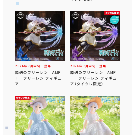
2026年
7
月
中旬
登場
2026年
7
月
中旬
登場
葬送のフリーレン AMP
葬送のフリーレン AMP
＋ フリーレン フィギュ
＋ フリーレン フィギュ
ア
ア（タイクレ限定）