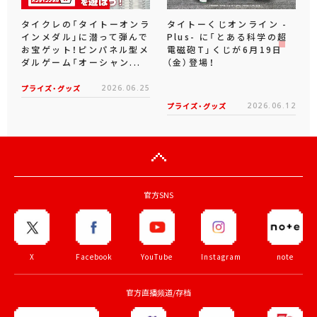
タイクレの「タイトーオンラ
タイトーくじオンライン -
インメダル」に潜って弾んで
Plus- に「とある科学の超
お宝ゲット！ピンパネル型メ
電磁砲T」くじが6月19日
ダルゲーム「オーシャン...
（金）登場！
プライズ・グッズ
2026.06.25
プライズ・グッズ
2026.06.12
官方SNS
X
Facebook
YouTube
Instagram
note
官方直播频道/存档