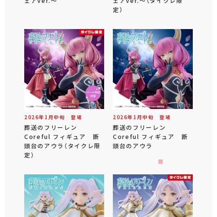
ェアver.～
ェアver.～（タイクレ限
定）
2026年
1
月
中旬
登場
2026年
1
月
中旬
登場
葬送のフリーレン
葬送のフリーレン
Coreful フィギュア 断
Coreful フィギュア 断
頭台のアウラ（タイクレ限
頭台のアウラ
定）