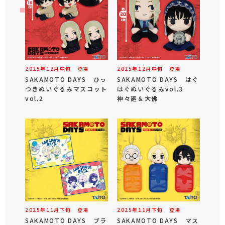
2025年
12
月
中旬
登場
2025年
12
月
中旬
登場
SAKAMOTO DAYS ひっ
SAKAMOTO DAYS はぐ
つきぬいぐるみマスコット
はぐぬいぐるみvol.3
vol.2
神々廻＆大佛
2025年
11
月
下旬
登場
2025年
11
月
下旬
登場
SAKAMOTO DAYS ブラ
SAKAMOTO DAYS マス