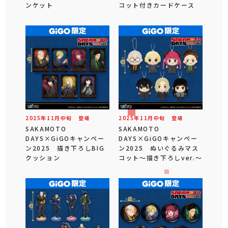
ンケット
コット付きカードケース
2025年
11
月
中旬
登場
2025年
11
月
中旬
登場
SAKAMOTO
SAKAMOTO
DAYS×GiGOキャンペー
DAYS×GiGOキャンペー
ン2025 描き下ろしBIG
ン2025 ぬいぐるみマス
クッション
コット～描き下ろしver.～