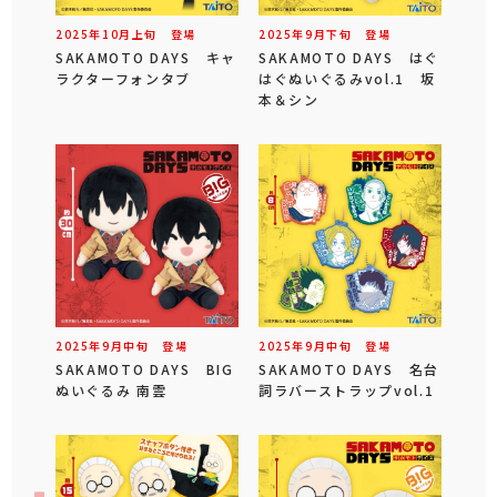
2025年
10
月
上旬
登場
2025年
9
月
下旬
登場
SAKAMOTO DAYS キャ
SAKAMOTO DAYS はぐ
ラクターフォンタブ
はぐぬいぐるみvol.1 坂
本＆シン
2025年
9
月
中旬
登場
2025年
9
月
中旬
登場
SAKAMOTO DAYS BIG
SAKAMOTO DAYS 名台
ぬいぐるみ 南雲
詞ラバーストラップvol.1