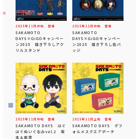
2025年
11
月
中旬
登場
2025年
11
月
中旬
登場
SAKAMOTO
SAKAMOTO
DAYS×GiGOキャンペー
DAYS×GiGOキャンペー
ン2025 描き下ろしアク
ン2025 描き下ろし缶バ
リルスタンド
ッジ
2025年
11
月
中旬
登場
2025年
11
月
上旬
登場
SAKAMOTO DAYS はぐ
SAKAMOTO DAYS デフ
はぐぬいぐるみvol.2 坂
ォルメスクエアポーチ
本＆南雲