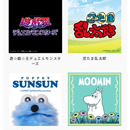
遊☆戯☆王デュエルモンスタ
忍たま乱太郎
ーズ