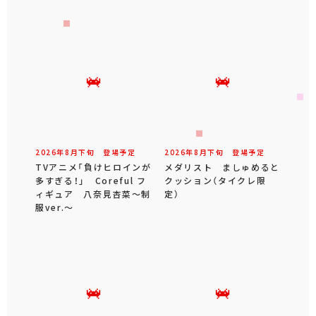
2026年
8
月
下旬
登場予定
2026年
8
月
下旬
登場予定
TVアニメ「負けヒロインが
メダリスト ましゅめると
多すぎる！」 Coreful フ
クッション（タイクレ限
ィギュア 八奈見杏菜～制
定）
服ver.～