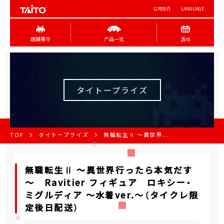
公司简介
LANGUAGE
店舖搜寻
产品一览
活动
タイトープライズ
TOP
タイトープライズ
無職転生Ⅱ ～異世界...
無職転生Ⅱ ～異世界行ったら本気だす
～ Ravitier フィギュア ロキシー・
ミグルディア ～水着ver.～（タイクレ限
定後日配送）