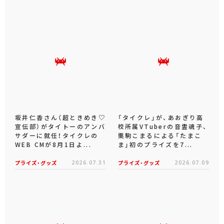
もっと見る
おすすめトピックス
坂井仁香さん（超ときめき♡
「タイクレ」が、あおぎり高
宣伝部）がタイトーのアンバ
校所属VTuberの音霊魂子、
サダーに就任！タイクレの
栗駒こまるによる「たまこ