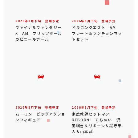
2026年
8
月
下旬
登場予定
2026年
8
月
下旬
登場予定
ファイナルファンタジー
ドラゴンクエスト AM
X AM ブリッツボール
プレート＆ランチョンマッ
のビニールボール
トセット
2026年
8
月
下旬
登場予定
2026年
8
月
下旬
登場予定
ムーミン ビッグアクショ
家庭教師ヒットマン
ンフィギュア
REBORN! てちぬい 沢
田綱吉＆リボーン＆獄寺隼
人＆山本武