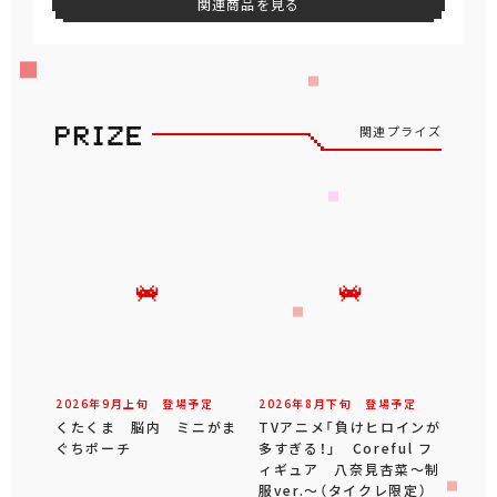
関連商品を見る
関連プライズ
2026年
9
月
上旬
登場予定
2026年
8
月
下旬
登場予定
くたくま 脳内 ミニがま
TVアニメ「負けヒロインが
ぐちポーチ
多すぎる！」 Coreful フ
ィギュア 八奈見杏菜～制
服ver.～（タイクレ限定）