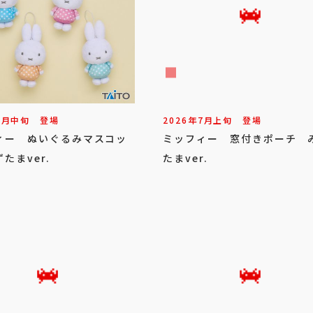
7
月
中旬
登場
2026年
7
月
上旬
登場
ィー ぬいぐるみマスコッ
ミッフィー 窓付きポーチ 
たまver.
たまver.