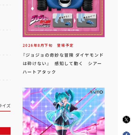
2026年
8
月
下旬
登場予定
『ジョジョの奇妙な冒険 ダイヤモンド
は砕けない』 感知して動く シアー
ハートアタック
ライズ