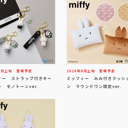
8
月
上旬
登場予定
2026年
8
月
上旬
登場予定
ィー ストラップ付きキー
ミッフィー みみ付きクッシ
 モノトーンver.
ン ラウンドワン限定ver.