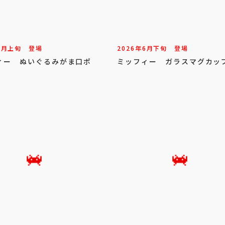
7
月
上旬
登場
2026年
6
月
下旬
登場
ィー ぬいぐるみがま口ポ
ミッフィー ガラスマグカッ