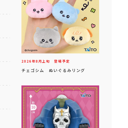
2026年
8
月
上旬
登場予定
チェゴシム ぬいぐるみリング