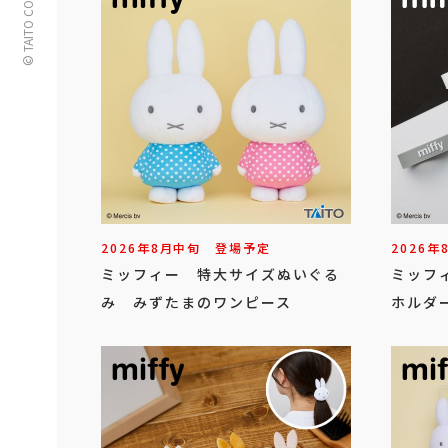
© TAITO CORPORATION
2026年
8
月
中旬
登場予定
2026年
ミッフィー 特大サイズぬいぐる
ミッフ
み みずたまのワンピース
ホルダー