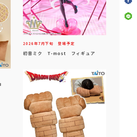
2026年
7
月
下旬
登場予定
初音ミク T-most フィギュア
ョ