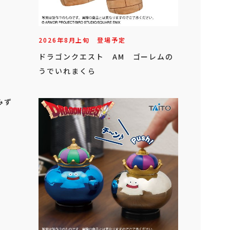
2026年
8
月
上旬
登場予定
ドラゴンクエスト AM ゴーレムの
うでいれまくら
みず