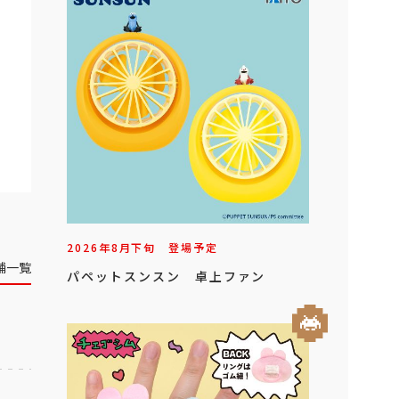
2026年
8
月
下旬
登場予定
舗一覧
パペットスンスン 卓上ファン