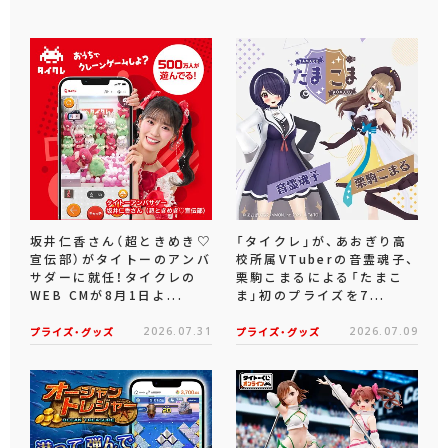
坂井仁香さん（超ときめき♡
「タイクレ」が、あおぎり高
宣伝部）がタイトーのアンバ
校所属VTuberの音霊魂子、
サダーに就任！タイクレの
栗駒こまるによる「たまこ
WEB CMが8月1日よ...
ま」初のプライズを7...
プライズ・グッズ
2026.07.31
プライズ・グッズ
2026.07.09