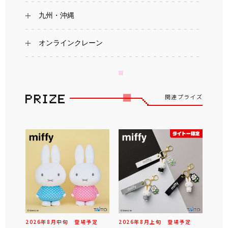
九州・沖縄
オンラインクレーン
関連プライズ
2026年
8
月
中旬
登場予定
2026年
8
月
上旬
登場予定