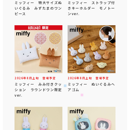
ミッフィー 特大サイズぬ
ミッフィー ストラップ付
いぐるみ みずたまのワン
きキーホルダー モノトー
ピース
ンver.
2026年
8
月
上旬
登場予定
2026年
8
月
上旬
登場予定
ミッフィー みみ付きクッ
ミッフィー ぬいぐるみヘ
ション ラウンドワン限定
アゴム
ver.