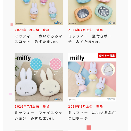
2026年
7
月
中旬
登場
2026年
7
月
上旬
登場
ミッフィー ぬいぐるみマ
ミッフィー 窓付きポー
スコット みずたまver.
チ みずたまver.
2026年
7
月
上旬
登場
2026年
7
月
上旬
登場
ミッフィー フェイスクッ
ミッフィー ぬいぐるみが
ション みずたまver.
ま口ポーチ