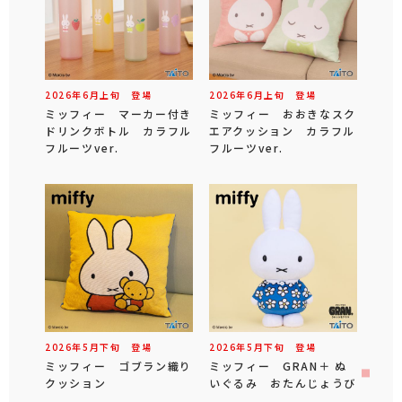
2026年
6
月
上旬
登場
2026年
6
月
上旬
登場
ミッフィー マーカー付き
ミッフィー おおきなスク
ドリンクボトル カラフル
エアクッション カラフル
フルーツver.
フルーツver.
2026年
5
月
下旬
登場
2026年
5
月
下旬
登場
ミッフィー ゴブラン織り
ミッフィー GRAN＋ ぬ
クッション
いぐるみ おたんじょうび