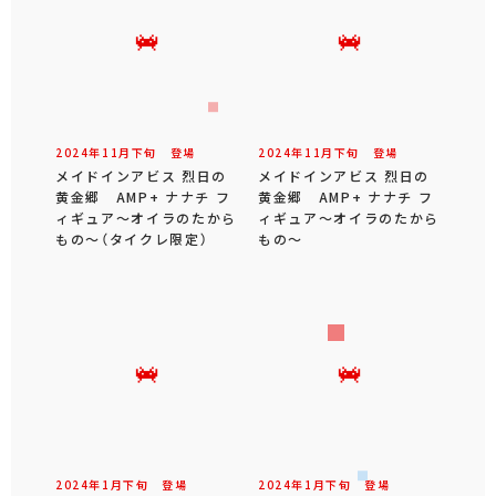
2024年
11
月
下旬
登場
2024年
11
月
下旬
登場
メイドインアビス 烈日の
メイドインアビス 烈日の
黄金郷 AMP+ ナナチ フ
黄金郷 AMP+ ナナチ フ
ィギュア～オイラのたから
ィギュア～オイラのたから
もの～（タイクレ限定）
もの～
2024年
1
月
下旬
登場
2024年
1
月
下旬
登場