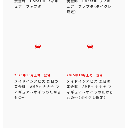
黄金郷 Coreful フィギ
黄金郷 Coreful フィギ
ュア ファプタ
ュア ファプタ（タイクレ
限定）
2025年
10
月
上旬
登場
2025年
10
月
上旬
登場
メイドインアビス 烈日の
メイドインアビス 烈日の
黄金郷 AMP+ ナナチ フ
黄金郷 AMP+ ナナチ フ
ィギュア～オイラのたから
ィギュア～オイラのたから
もの～
もの～（タイクレ限定）