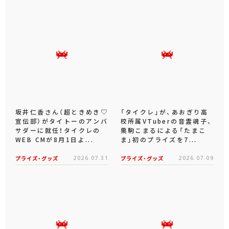
坂井仁香さん（超ときめき♡
「タイクレ」が、あおぎり高
宣伝部）がタイトーのアンバ
校所属VTuberの音霊魂子、
サダーに就任！タイクレの
栗駒こまるによる「たまこ
WEB CMが8月1日よ...
ま」初のプライズを7...
プライズ・グッズ
2026.07.31
プライズ・グッズ
2026.07.09