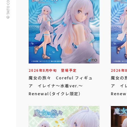
© TAITO CORPORATION
2026年
8
月
中旬
登場予定
2026年
魔女の旅々 Coreful フィギュ
魔女の旅
ア イレイナ～水着ver.～
ア イレ
Renewal（タイクレ限定）
Renew