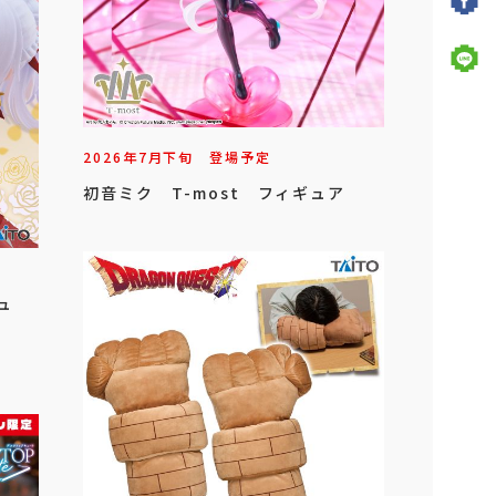
2026年
7
月
下旬
登場予定
初音ミク T-most フィギュア
ュ