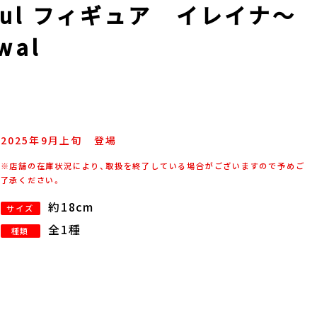
ful フィギュア イレイナ～
wal
2025年
9
月
上旬
登場
※店舗の在庫状況により、取扱を終了している場合がございますので予めご
了承ください。
約18cm
サイズ
全1種
種類