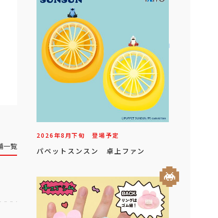
2026年
8
月
下旬
登場予定
舗一覧
パペットスンスン 卓上ファン