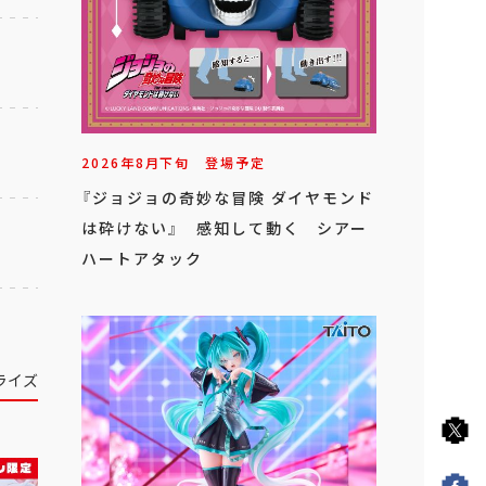
2026年
8
月
下旬
登場予定
『ジョジョの奇妙な冒険 ダイヤモンド
は砕けない』 感知して動く シアー
ハートアタック
ライズ