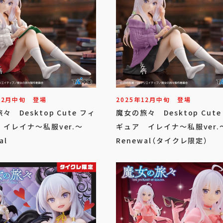
12
月
中旬
登場
2025年
12
月
中旬
登場
々 Desktop Cute フィ
魔女の旅々 Desktop Cute
イレイナ～私服ver.～
ギュア イレイナ～私服ver.
al
Renewal（タイクレ限定）