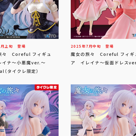
9
月
上旬
登場
2025年
7
月
中旬
登場
々 Coreful フィギュ
魔女の旅々 Coreful フィギ
イナ～小悪魔ver.～
ア イレイナ～仮面ドレスver
wal（タイクレ限定）