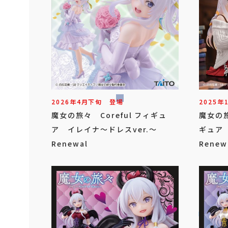
2026年
4
月
下旬
登場
2025年
魔女の旅々 Coreful フィギュ
魔女の旅
ア イレイナ～ドレスver.～
ギュア 
Renewal
Renew