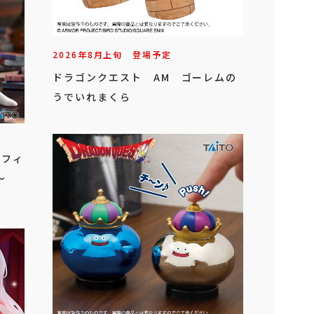
2026年
8
月
上旬
登場予定
ドラゴンクエスト AM ゴーレムの
うでいれまくら
 フィ
～