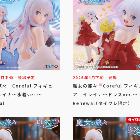
8
月
中旬
登場予定
2026年
4
月
下旬
登場
々 Coreful フィギュ
魔女の旅々 Coreful フィギ
イナ～水着ver.～
ア イレイナ～ドレスver.～
al
Renewal（タイクレ限定）