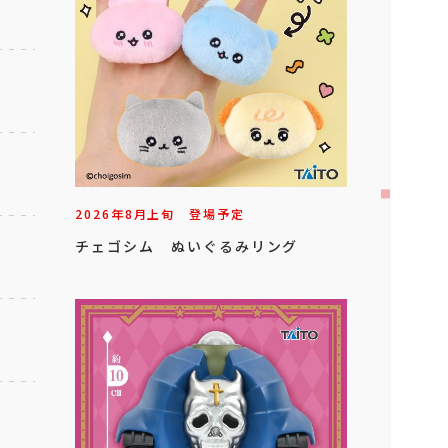
2026年
8
月
上旬
登場予定
チェゴシム ぬいぐるみリング