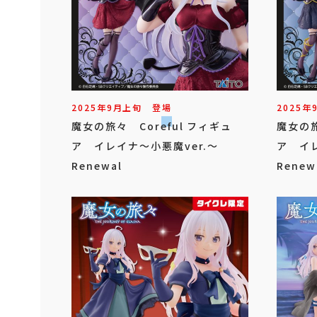
2025年
9
月
上旬
登場
2025年
魔女の旅々 Coreful フィギュ
魔女の旅
ア イレイナ～小悪魔ver.～
ア イレ
Renewal
Rene