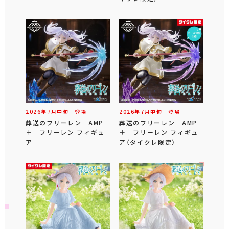
2026年
7
月
中旬
登場
2026年
7
月
中旬
登場
葬送のフリーレン AMP
葬送のフリーレン AMP
＋ フリーレン フィギュ
＋ フリーレン フィギュ
ア
ア（タイクレ限定）