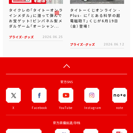
タイクレの「タイトーオンラ
タイトーくじオンライン -
インメダル」に潜って弾んで
Plus- に「とある科学の超
お宝ゲット！ピンパネル型メ
電磁砲T」くじが6月19日
ダルゲーム「オーシャン...
（金）登場！
プライズ・グッズ
2026.06.25
プライズ・グッズ
2026.06.12
官方SNS
X
Facebook
YouTube
Instagram
note
官方直播频道/存档