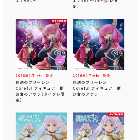
ェアver.～
ェアver.～（タイクレ限
定）
2026年
1
月
中旬
登場
2026年
1
月
中旬
登場
葬送のフリーレン
葬送のフリーレン
Coreful フィギュア 断
Coreful フィギュア 断
頭台のアウラ（タイクレ限
頭台のアウラ
定）