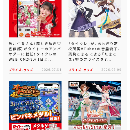
坂井仁香さん（超ときめき♡
「タイクレ」が、あおぎり高
宣伝部）がタイトーのアンバ
校所属VTuberの音霊魂子、
サダーに就任！タイクレの
栗駒こまるによる「たまこ
WEB CMが8月1日よ...
ま」初のプライズを7...
プライズ・グッズ
2026.07.31
プライズ・グッズ
2026.07.09