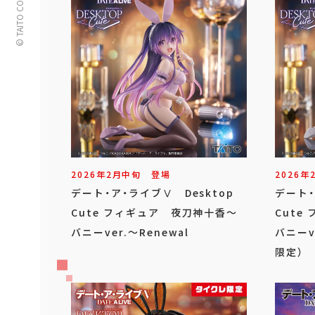
© TAITO CORPORATION
2026年
2
月
中旬
登場
2026年
デート・ア・ライブⅤ Desktop
デート・
Cute フィギュア 夜刀神十香～
Cute
バニーver.～Renewal
バニーv
限定）