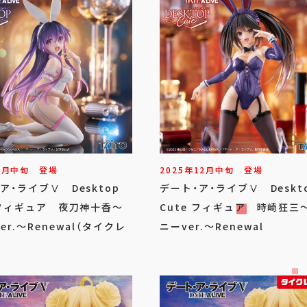
2
月
中旬
登場
2025年
12
月
中旬
登場
ア・ライブⅤ Desktop
デート・ア・ライブⅤ Deskt
 フィギュア 夜刀神十香～
Cute フィギュア 時崎狂三
er.～Renewal（タイクレ
ニーver.～Renewal