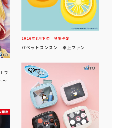
2026年
8
月
下旬
登場予定
パペットスンスン 卓上ファン
l フ
.～