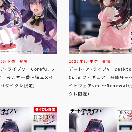
10
月
下旬
登場
2025年
8
月
中旬
登場
ア・ライブⅤ Coreful フ
デート・ア・ライブV Deskto
ア 夜刀神十香～猫耳メイ
Cute フィギュア 時崎狂三
.～（タイクレ限定）
イトウェアver.～Renewal
クレ限定）