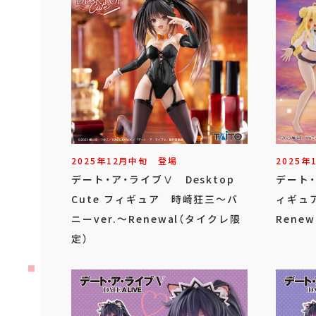
2025年
12
月
中旬
登場
2025年
デート・ア・ライブⅤ Desktop
デート・
Cute フィギュア 時崎狂三～バ
ィギュア
ニーver.～Renewal（タイクレ限
Renew
定）