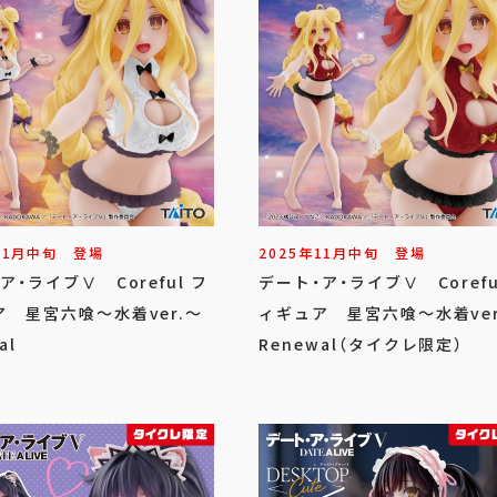
11
月
中旬
登場
2025年
11
月
中旬
登場
ア・ライブⅤ Coreful フ
デート・ア・ライブⅤ Corefu
 星宮六喰～水着ver.～
ィギュア 星宮六喰～水着ver
al
Renewal（タイクレ限定）