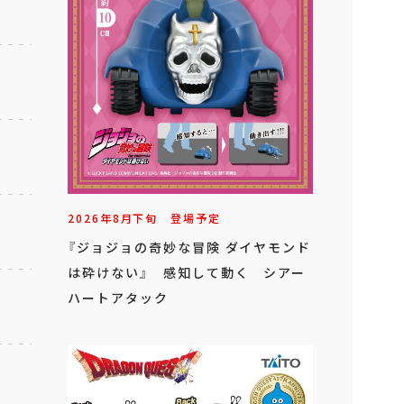
2026年
8
月
下旬
登場予定
『ジョジョの奇妙な冒険 ダイヤモンド
は砕けない』 感知して動く シアー
ハートアタック