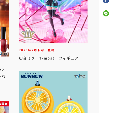
2026年
7
月
下旬
登場
初音ミク T-most フィギュア
op
～バ