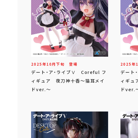
2025年
10
月
下旬
登場
2025年
デート・ア・ライブⅤ Coreful フ
デート・
ィギュア 夜刀神十香～猫耳メイ
ィギュ
ドver.～
ドver