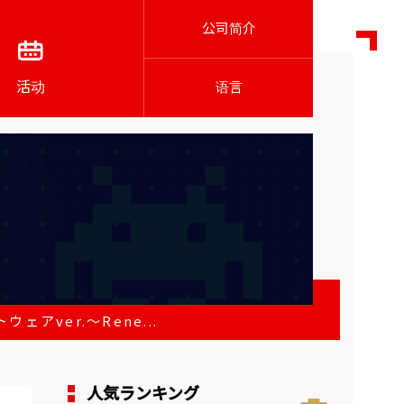
公司简介
活动
语言
ェアver.～Rene...
人気ランキング