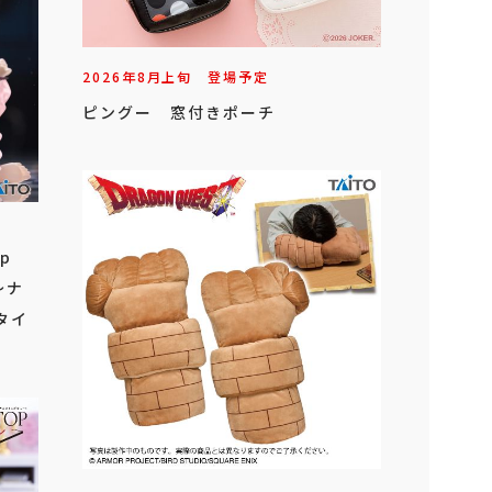
2026年
8
月
上旬
登場予定
ピングー 窓付きポーチ
p
～ナ
（タイ