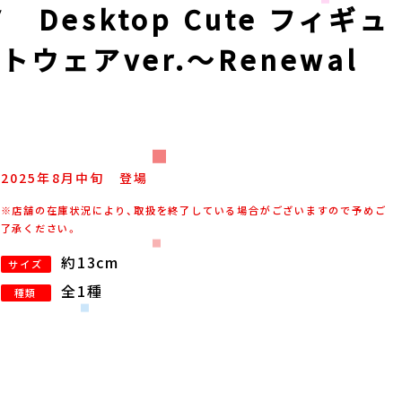
Desktop Cute フィギュ
ウェアver.～Renewal
2025年
8
月
中旬
登場
※店舗の在庫状況により、取扱を終了している場合がございますので予めご
了承ください。
約13cm
サイズ
全1種
種類