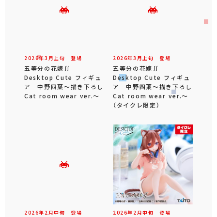
2026年
3
月
上旬
登場
2026年
3
月
上旬
登場
五等分の花嫁∬
五等分の花嫁∬
Desktop Cute フィギュ
Desktop Cute フィギュ
ア 中野四葉～描き下ろし
ア 中野四葉～描き下ろし
Cat room wear ver.～
Cat room wear ver.～
（タイクレ限定）
2026年
2
月
中旬
登場
2026年
2
月
中旬
登場