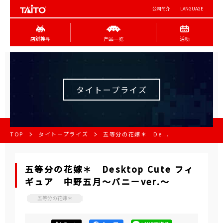
公司简介
LANGUAGE
店舖搜寻
产品一览
活动
タイトープライズ
TOP
タイトープライズ
五等分の花嫁＊ De...
五等分の花嫁＊ Desktop Cute フィ
ギュア 中野五月～バニーver.～
五等分の花嫁＊