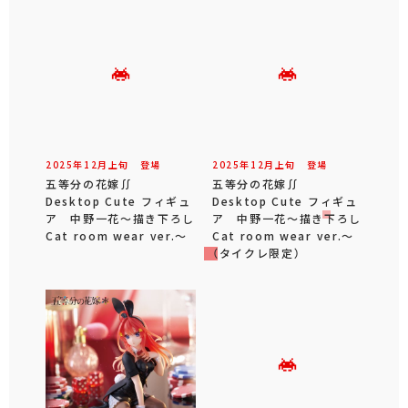
2025年
12
月
上旬
登場
2025年
12
月
上旬
登場
五等分の花嫁∬
五等分の花嫁∬
Desktop Cute フィギュ
Desktop Cute フィギュ
ア 中野一花～描き下ろし
ア 中野一花～描き下ろし
Cat room wear ver.～
Cat room wear ver.～
（タイクレ限定）